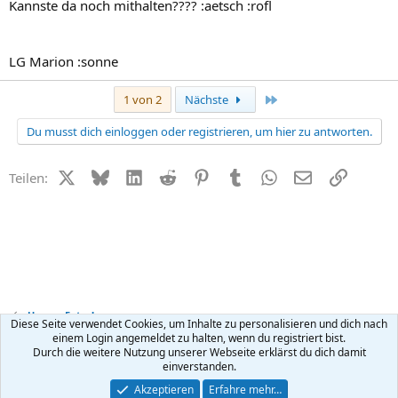
Kannste da noch mithalten???? :aetsch :rofl
LG Marion :sonne
Letzte
1 von 2
Nächste
Du musst dich einloggen oder registrieren, um hier zu antworten.
X (Twitter)
Bluesky
LinkedIn
Reddit
Pinterest
Tumblr
WhatsApp
E-Mail
Link
Teilen:
Unsere Fotos!
Diese Seite verwendet Cookies, um Inhalte zu personalisieren und dich nach
einem Login angemeldet zu halten, wenn du registriert bist.
Durch die weitere Nutzung unserer Webseite erklärst du dich damit
Kontakt
Nutzungsbedingungen
Datenschutz
Hilfe
R
einverstanden.
S
S
®
Community platform by XenForo
© 2010-2026 XenForo Ltd.
Akzeptieren
Erfahre mehr…