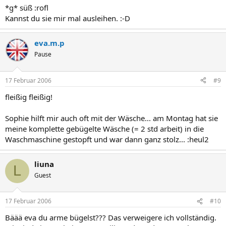
*g* süß :rofl
Kannst du sie mir mal ausleihen. :-D
eva.m.p
Pause
17 Februar 2006
#9
fleißig fleißig!
Sophie hilft mir auch oft mit der Wäsche... am Montag hat sie
meine komplette gebügelte Wäsche (= 2 std arbeit) in die
Waschmaschine gestopft und war dann ganz stolz... :heul2
liuna
L
Guest
17 Februar 2006
#10
Bäää eva du arme bügelst??? Das verweigere ich vollständig.