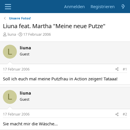
Anmelden
Registrieren
Unsere Fotos!
Liuna feat. Martha "Meine neue Putze"
E
E
liuna
17 Februar 2006
r
r
s
s
liuna
L
t
t
Guest
e
e
l
l
l
l
17 Februar 2006
#1
e
t
r
a
Soll ich euch mal meine Putzfrau in Action zeigen! Tataaa!
m
liuna
L
Guest
17 Februar 2006
#2
Sie macht mir die Wäsche...