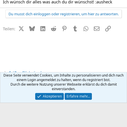
Ich wünsch dir alles was auch du dir wünschst! :ausheck
Du musst dich einloggen oder registrieren, um hier zu antworten.
X (Twitter)
Bluesky
LinkedIn
Reddit
Pinterest
Tumblr
WhatsApp
E-Mail
Link
Teilen:
Grüße + Glückwünsche
Diese Seite verwendet Cookies, um Inhalte zu personalisieren und dich nach
einem Login angemeldet zu halten, wenn du registriert bist.
Durch die weitere Nutzung unserer Webseite erklärst du dich damit
Kontakt
Nutzungsbedingungen
Datenschutz
Hilfe
R
einverstanden.
S
S
®
Community platform by XenForo
© 2010-2026 XenForo Ltd.
Akzeptieren
Erfahre mehr…