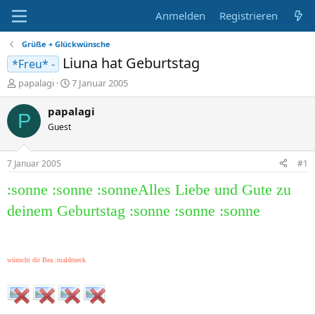
Anmelden
Registrieren
Grüße + Glückwünsche
Liuna hat Geburtstag
*Freu* -
E
E
papalagi
7 Januar 2005
r
r
s
s
papalagi
P
t
t
Guest
e
e
l
l
l
l
7 Januar 2005
#1
e
t
r
a
:sonne :sonne :sonneAlles Liebe und Gute zu
m
deinem Geburtstag :sonne :sonne :sonne
wünscht dir Bea :maldrueck