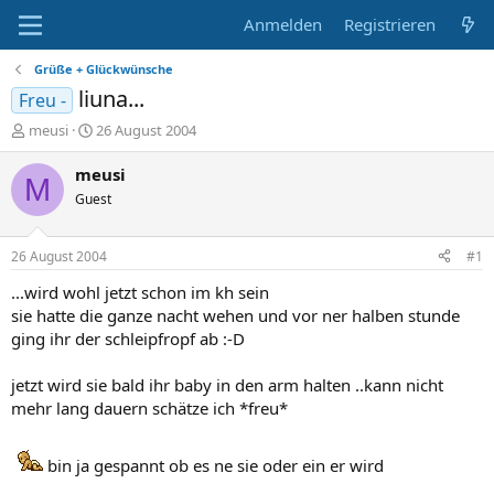
Anmelden
Registrieren
Grüße + Glückwünsche
liuna...
Freu -
E
E
meusi
26 August 2004
r
r
s
s
meusi
M
t
t
Guest
e
e
l
l
l
l
26 August 2004
#1
e
t
r
a
...wird wohl jetzt schon im kh sein
m
sie hatte die ganze nacht wehen und vor ner halben stunde
ging ihr der schleipfropf ab :-D
jetzt wird sie bald ihr baby in den arm halten ..kann nicht
mehr lang dauern schätze ich *freu*
bin ja gespannt ob es ne sie oder ein er wird