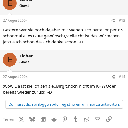
E
Guest
27 August 2004
#13
Gestern war sie noch da,aber mit Wehen..Ich hatte ihr per PN
schonmal alles Gute gewünscht,vielleicht ist das würmchen
jetzt auch schon da??ich denke schon :-D
Elchen
E
Guest
27 August 2004
#14
:wow Da ist sie,ich seh sie..Birgit,noch nicht im KH??Oder
bereits wieder zurück :-D
Du musst dich einloggen oder registrieren, um hier zu antworten.
X (Twitter)
Bluesky
LinkedIn
Reddit
Pinterest
Tumblr
WhatsApp
E-Mail
Link
Teilen: