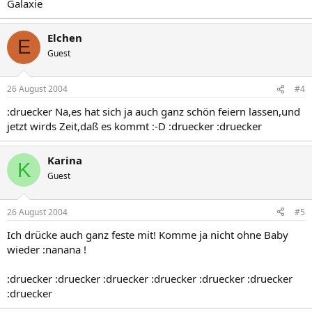
Galaxie
Elchen
E
Guest
26 August 2004
#4
:druecker Na,es hat sich ja auch ganz schön feiern lassen,und
jetzt wirds Zeit,daß es kommt :-D :druecker :druecker
Karina
K
Guest
26 August 2004
#5
Ich drücke auch ganz feste mit! Komme ja nicht ohne Baby
wieder :nanana !
:druecker :druecker :druecker :druecker :druecker :druecker
:druecker