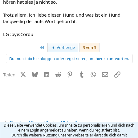
hören hat sies ja nicht so.
Trotz allem, ich liebe diesen Hund und was ist ein Hund
langweilig der aufs Wort gehorcht.
LG :bye:Cordu
Erste
Vorherige
3 von 3
Du musst dich einloggen oder registrieren, um hier zu antworten.
X (Twitter)
Bluesky
LinkedIn
Reddit
Pinterest
Tumblr
WhatsApp
E-Mail
Link
Teilen:
Mensch und Tier und Hund und Katz´ ;-))
Diese Seite verwendet Cookies, um Inhalte zu personalisieren und dich nach
einem Login angemeldet zu halten, wenn du registriert bist.
Durch die weitere Nutzung unserer Webseite erklärst du dich damit
Kontakt
Nutzungsbedingungen
Datenschutz
Hilfe
R