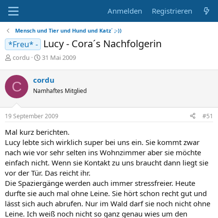
Anmelden
Registrieren
Mensch und Tier und Hund und Katz´ ;-))
Lucy - Cora´s Nachfolgerin
*Freu* -
E
E
cordu
31 Mai 2009
r
r
s
s
cordu
C
t
t
Namhaftes Mitglied
e
e
l
l
l
l
19 September 2009
#51
e
t
r
a
Mal kurz berichten.
m
Lucy lebte sich wirklich super bei uns ein. Sie kommt zwar
nach wie vor sehr selten ins Wohnzimmer aber sie möchte
einfach nicht. Wenn sie Kontakt zu uns braucht dann liegt sie
vor der Tür. Das reicht ihr.
Die Spaziergänge werden auch immer stressfreier. Heute
durfte sie auch mal ohne Leine. Sie hört schon recht gut und
lässt sich auch abrufen. Nur im Wald darf sie noch nicht ohne
Leine. Ich weiß noch nicht so ganz genau wies um den