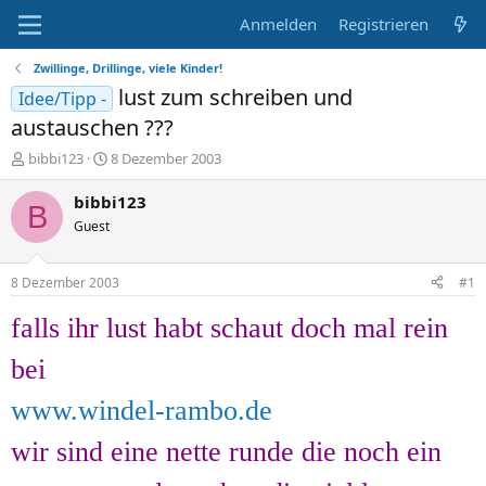
Anmelden
Registrieren
Zwillinge, Drillinge, viele Kinder!
lust zum schreiben und
Idee/Tipp -
austauschen ???
E
E
bibbi123
8 Dezember 2003
r
r
s
s
bibbi123
B
t
t
Guest
e
e
l
l
l
l
8 Dezember 2003
#1
e
t
r
a
falls ihr lust habt schaut doch mal rein
m
bei
www.windel-rambo.de
wir sind eine nette runde die noch ein