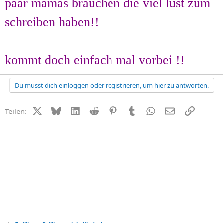
paar mamas brauchen die viel lust zum
schreiben haben!!
kommt doch einfach mal vorbei !!
Du musst dich einloggen oder registrieren, um hier zu antworten.
X (Twitter)
Bluesky
LinkedIn
Reddit
Pinterest
Tumblr
WhatsApp
E-Mail
Link
Teilen: