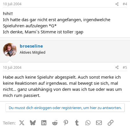
10 Juli 2004
#4
hihi!!
Ich hatte das gar nicht erst angefangen, irgendwelche
Spieluhren aufzulegen *G*
Ich denke, Mami´s Stimme ist toller :gap
broeseline
Aktives Mitglied
10 Juli 2004
#5
Habe auch keine Spieluhr abgespielt. Auch sonst merke ich
keine Reaktionen auf irgendwas. mal bewegt sie sich, mal
nicht... ganz unabhängig von dem was ich tue oder was um
mich rum passiert.
Du musst dich einloggen oder registrieren, um hier zu antworten.
X (Twitter)
Bluesky
LinkedIn
Reddit
Pinterest
Tumblr
WhatsApp
E-Mail
Link
Teilen: