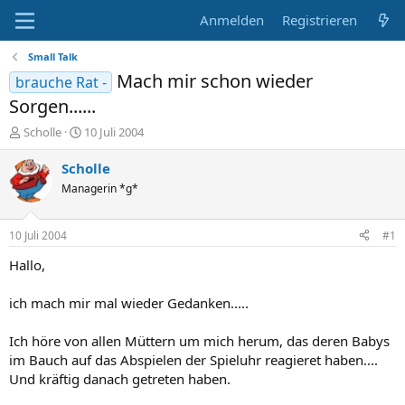
Anmelden
Registrieren
Small Talk
Mach mir schon wieder
brauche Rat -
Sorgen......
E
E
Scholle
10 Juli 2004
r
r
s
s
Scholle
t
t
Managerin *g*
e
e
l
l
l
l
10 Juli 2004
#1
e
t
r
a
Hallo,
m
ich mach mir mal wieder Gedanken.....
Ich höre von allen Müttern um mich herum, das deren Babys
im Bauch auf das Abspielen der Spieluhr reagieret haben....
Und kräftig danach getreten haben.