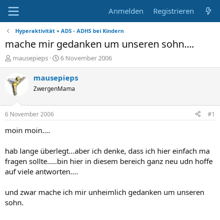
Anmelden
Registrieren
Hyperaktivität + ADS - ADHS bei Kindern
mache mir gedanken um unseren sohn....
E
E
mausepieps
6 November 2006
r
r
s
s
mausepieps
t
t
ZwergenMama
e
e
l
l
l
l
6 November 2006
#1
e
t
r
a
moin moin....
m
hab lange überlegt...aber ich denke, dass ich hier einfach ma
fragen sollte.....bin hier in diesem bereich ganz neu udn hoffe
auf viele antworten....
und zwar mache ich mir unheimlich gedanken um unseren
sohn.