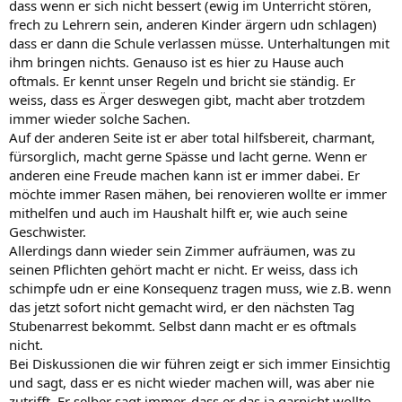
dass wenn er sich nicht bessert (ewig im Unterricht stören,
frech zu Lehrern sein, anderen Kinder ärgern udn schlagen)
dass er dann die Schule verlassen müsse. Unterhaltungen mit
ihm bringen nichts. Genauso ist es hier zu Hause auch
oftmals. Er kennt unser Regeln und bricht sie ständig. Er
weiss, dass es Ärger deswegen gibt, macht aber trotzdem
immer wieder solche Sachen.
Auf der anderen Seite ist er aber total hilfsbereit, charmant,
fürsorglich, macht gerne Spässe und lacht gerne. Wenn er
anderen eine Freude machen kann ist er immer dabei. Er
möchte immer Rasen mähen, bei renovieren wollte er immer
mithelfen und auch im Haushalt hilft er, wie auch seine
Geschwister.
Allerdings dann wieder sein Zimmer aufräumen, was zu
seinen Pflichten gehört macht er nicht. Er weiss, dass ich
schimpfe udn er eine Konsequenz tragen muss, wie z.B. wenn
das jetzt sofort nicht gemacht wird, er den nächsten Tag
Stubenarrest bekommt. Selbst dann macht er es oftmals
nicht.
Bei Diskussionen die wir führen zeigt er sich immer Einsichtig
und sagt, dass er es nicht wieder machen will, was aber nie
zutrifft. Er selber sagt immer, dass er das ja garnicht wollte,