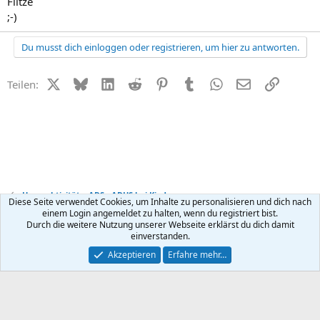
Flitze
;-)
Du musst dich einloggen oder registrieren, um hier zu antworten.
X (Twitter)
Bluesky
LinkedIn
Reddit
Pinterest
Tumblr
WhatsApp
E-Mail
Link
Teilen:
Hyperaktivität + ADS - ADHS bei Kindern
Diese Seite verwendet Cookies, um Inhalte zu personalisieren und dich nach
einem Login angemeldet zu halten, wenn du registriert bist.
Durch die weitere Nutzung unserer Webseite erklärst du dich damit
Kontakt
Nutzungsbedingungen
Datenschutz
Hilfe
R
einverstanden.
S
S
®
Community platform by XenForo
© 2010-2026 XenForo Ltd.
Akzeptieren
Erfahre mehr…