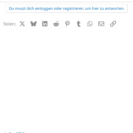
Du musst dich einloggen oder registrieren, um hier zu antworten.
X (Twitter)
Bluesky
LinkedIn
Reddit
Pinterest
Tumblr
WhatsApp
E-Mail
Link
Teilen: