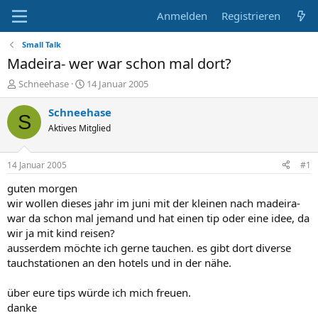
Anmelden
Registrieren
Small Talk
Madeira- wer war schon mal dort?
E
E
Schneehase
14 Januar 2005
r
r
s
s
Schneehase
S
t
t
Aktives Mitglied
e
e
l
l
l
l
14 Januar 2005
#1
e
t
r
a
guten morgen
m
wir wollen dieses jahr im juni mit der kleinen nach madeira-
war da schon mal jemand und hat einen tip oder eine idee, da
wir ja mit kind reisen?
ausserdem möchte ich gerne tauchen. es gibt dort diverse
tauchstationen an den hotels und in der nähe.
über eure tips würde ich mich freuen.
danke