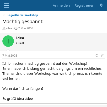
Anmelden
Registrieren
Legasthenie-Workshop
Mächtig gespannt!
E
E
idea
7 Mai 2003
r
r
s
s
idea
I
t
t
Guest
e
e
l
l
l
l
7 Mai 2003
#1
e
t
r
a
Ich bin schon mächtig gespannt auf den Workshop!
m
Einen habe ich bislang gemacht, da gings um ein rechtliches
Thema. Und dieser Workshop war wirklich prima, ich konnte
viel lernen.
Wann darf ich anfangen?
Es grüßt idea :idee