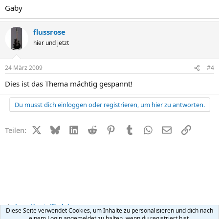
Gaby
flussrose
hier und jetzt
24 März 2009
#4
Dies ist das Thema mächtig gespannt!
Du musst dich einloggen oder registrieren, um hier zu antworten.
X (Twitter)
Bluesky
LinkedIn
Reddit
Pinterest
Tumblr
WhatsApp
E-Mail
Link
Teilen:
Legasthenie-Workshop
Diese Seite verwendet Cookies, um Inhalte zu personalisieren und dich nach
einem Login angemeldet zu halten, wenn du registriert bist.