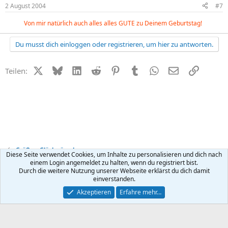
2 August 2004
#7
Von mir natürlich auch alles alles GUTE zu Deinem Geburtstag!
Du musst dich einloggen oder registrieren, um hier zu antworten.
X (Twitter)
Bluesky
LinkedIn
Reddit
Pinterest
Tumblr
WhatsApp
E-Mail
Link
Teilen:
Grüße + Glückwünsche
Diese Seite verwendet Cookies, um Inhalte zu personalisieren und dich nach
einem Login angemeldet zu halten, wenn du registriert bist.
Durch die weitere Nutzung unserer Webseite erklärst du dich damit
Kontakt
Nutzungsbedingungen
Datenschutz
Hilfe
R
einverstanden.
S
S
®
Community platform by XenForo
© 2010-2026 XenForo Ltd.
Akzeptieren
Erfahre mehr…