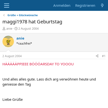
Anmelden
Registrieren
Grüße + Glückwünsche
maggi1978 hat Geburtstag
E
E
anie
2 August 2004
r
r
s
s
anie
t
t
*rauchfrei*
e
e
l
l
l
l
2 August 2004
#1
e
t
r
a
HÄÄÄÄÄPPIEEE BÖÖÖARSDAY TO YOOOU
m
Und alles alles gute. Lass dich arg verwöhnen heute und
geniesse den Tag
Liebe Grüße