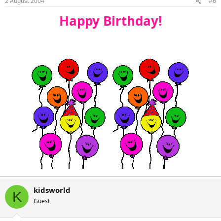
2 August 2004
#6
Happy Birthday!​
kidsworld
K
Guest