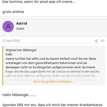
klar komme..wenn ihr wisst was ich meine...
gruss andrea
Astrid
A
Guest
27 April 2005
#2
Original von littleangel
hallo
meine tochter hat adhs und es dauert einfach noch bis wir diese
unterlagen von dem gesundheitsamt bekommen und sie
deswegen nicht im kindergarten aufgenommen wird. da meine
frage :würde das jugendamt mir ab und an so einmal in der woche
oder so eine hilfe zur verfügung stellen so das ih mal sachen für
mich machen kann oder die wichtigen sachen in ruhe erledigen
Zum Vergrößern anklicken....
kann??ich habe auch angst das sie vielleicht dann sagen oder
vermerken das ich alleine nicht mit eileen klar komme..wenn ihr
wisst was ich meine...
Hallo littleangel........
gruss andrea
Spontan fällt mir ein, dass ich mich bei meiner Krankenkasse