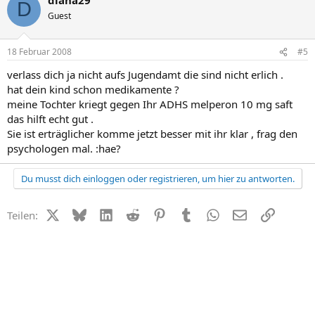
D
Guest
18 Februar 2008
#5
verlass dich ja nicht aufs Jugendamt die sind nicht erlich .
hat dein kind schon medikamente ?
meine Tochter kriegt gegen Ihr ADHS melperon 10 mg saft
das hilft echt gut .
Sie ist erträglicher komme jetzt besser mit ihr klar , frag den
psychologen mal. :hae?
Du musst dich einloggen oder registrieren, um hier zu antworten.
X (Twitter)
Bluesky
LinkedIn
Reddit
Pinterest
Tumblr
WhatsApp
E-Mail
Link
Teilen: