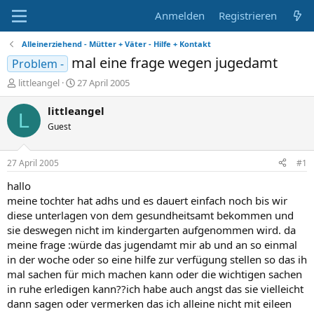
Anmelden
Registrieren
Alleinerziehend - Mütter + Väter - Hilfe + Kontakt
mal eine frage wegen jugedamt
Problem -
E
E
littleangel
27 April 2005
r
r
s
s
littleangel
L
t
t
Guest
e
e
l
l
l
l
27 April 2005
#1
e
t
r
a
hallo
m
meine tochter hat adhs und es dauert einfach noch bis wir
diese unterlagen von dem gesundheitsamt bekommen und
sie deswegen nicht im kindergarten aufgenommen wird. da
meine frage :würde das jugendamt mir ab und an so einmal
in der woche oder so eine hilfe zur verfügung stellen so das ih
mal sachen für mich machen kann oder die wichtigen sachen
in ruhe erledigen kann??ich habe auch angst das sie vielleicht
dann sagen oder vermerken das ich alleine nicht mit eileen