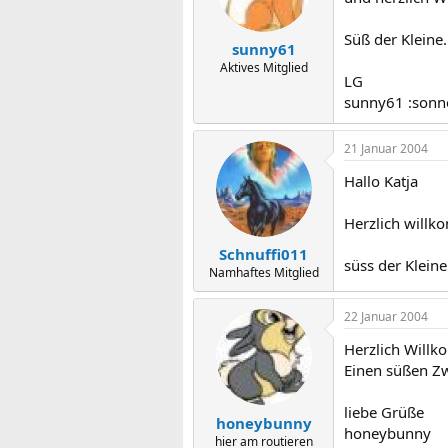
Süß der Kleine.
sunny61
Aktives Mitglied
LG
sunny61 :sonn
21 Januar 2004
Hallo Katja
Herzlich willk
Schnuffi011
süss der Kleine
Namhaftes Mitglied
22 Januar 2004
Herzlich Willk
Einen süßen Zwe
liebe Grüße
honeybunny
honeybunny
hier am routieren