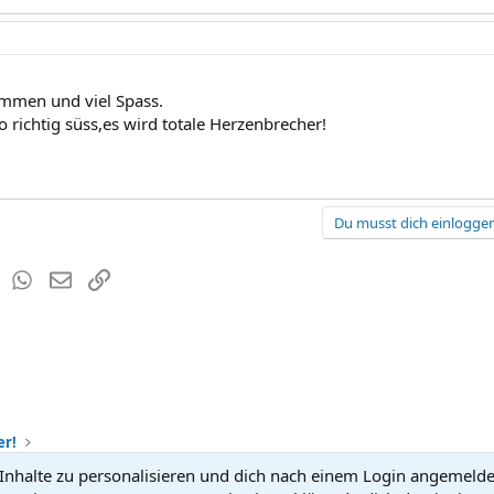
ommen und viel Spass.
so richtig süss,es wird totale Herzenbrecher!
Du musst dich einloggen
est
Tumblr
WhatsApp
E-Mail
Link
er!
nhalte zu personalisieren und dich nach einem Login angemeldet 
Kontakt
Nutzun