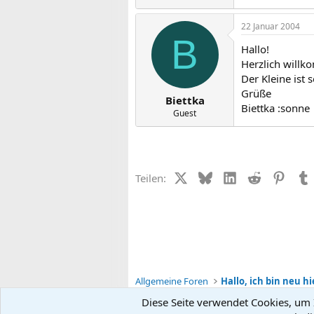
22 Januar 2004
B
Hallo!
Herzlich willk
Der Kleine ist 
Grüße
Biettka
Biettka :sonne
Guest
X (Twitter)
Bluesky
LinkedIn
Reddit
Pinter
Teilen:
Allgemeine Foren
Hallo, ich bin neu hi
Diese Seite verwendet Cookies, um I