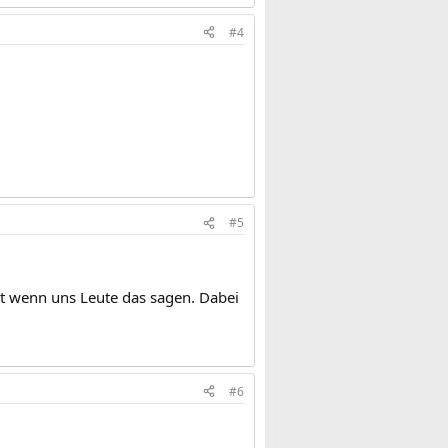
#4
#5
vt wenn uns Leute das sagen. Dabei
#6