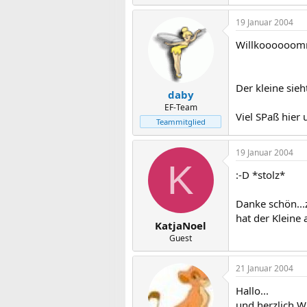
19 Januar 2004
Willkoooooom
Der kleine sieh
daby
EF-Team
Viel SPaß hier 
Teammitglied
19 Januar 2004
K
:-D *stolz*
Danke schön...
hat der Kleine 
KatjaNoel
Guest
21 Januar 2004
Hallo...
und herzlich W