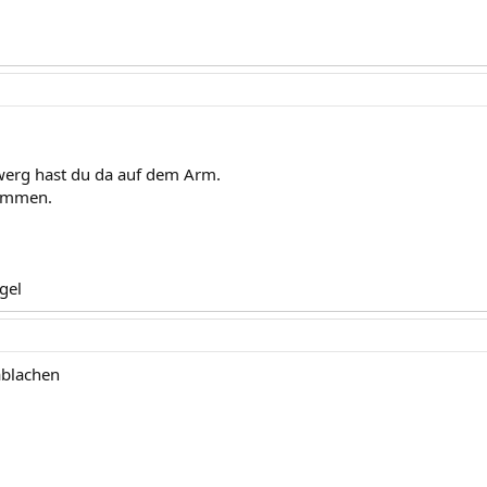
werg hast du da auf dem Arm.
kommen.
gel
ablachen