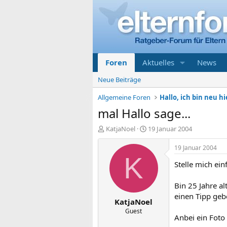
Foren
Aktuelles
News
Neue Beiträge
Allgemeine Foren
Hallo, ich bin neu hi
mal Hallo sage...
E
E
KatjaNoel
19 Januar 2004
r
r
s
s
19 Januar 2004
t
t
K
Stelle mich ein
e
e
l
l
l
l
Bin 25 Jahre a
e
t
einen Tipp ge
KatjaNoel
r
a
m
Guest
Anbei ein Fot