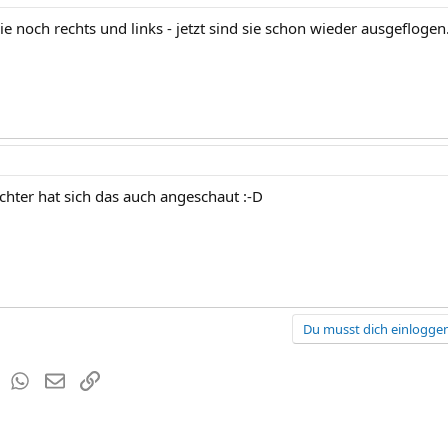
e noch rechts und links - jetzt sind sie schon wieder ausgeflogen..
chter hat sich das auch angeschaut :-D
Du musst dich einloggen
est
Tumblr
WhatsApp
E-Mail
Link