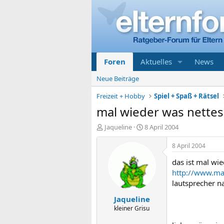
Foren
Aktuelles
News
Neue Beiträge
Freizeit + Hobby
Spiel + Spaß + Rätsel
mal wieder was nettes
E
E
Jaqueline
8 April 2004
r
r
s
s
8 April 2004
t
t
das ist mal wi
e
e
l
l
http://www.ma
l
l
lautsprecher n
e
t
Jaqueline
r
a
m
kleiner Grisu