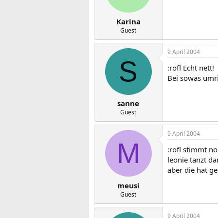
Karina
Guest
9 April 2004
S
:rofl Echt nett!
Bei sowas umri
sanne
Guest
9 April 2004
M
:rofl stimmt n
leonie tanzt da
aber die hat g
meusi
Guest
9 April 2004