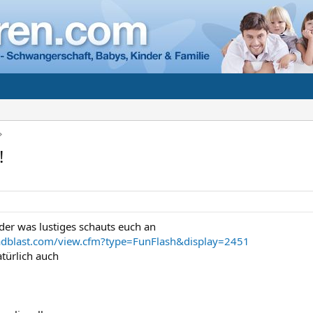
!
eder was lustiges schauts euch an
dblast.com/view.cfm?type=FunFlash&display=2451
atürlich auch