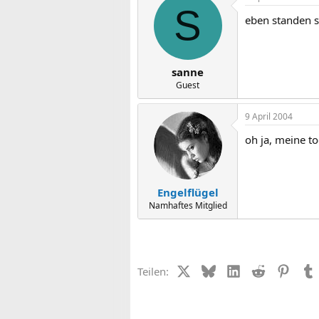
S
eben standen si
sanne
Guest
9 April 2004
oh ja, meine to
Engelflügel
Namhaftes Mitglied
X (Twitter)
Bluesky
LinkedIn
Reddit
Pinter
Teilen: