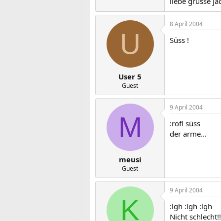
liebe grüsse ja
8 April 2004
U
Süss !
User 5
Guest
9 April 2004
M
:rofl süss
der arme...
meusi
Guest
9 April 2004
K
:lgh :lgh :lgh
Nicht schlecht!!