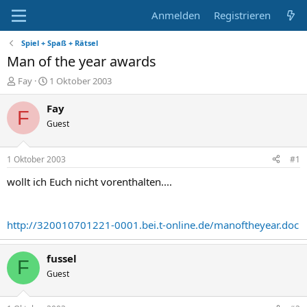
Anmelden
Registrieren
Spiel + Spaß + Rätsel
Man of the year awards
E
E
Fay
1 Oktober 2003
r
r
s
s
Fay
F
t
t
Guest
e
e
l
l
l
l
1 Oktober 2003
#1
e
t
r
a
wollt ich Euch nicht vorenthalten....
m
http://320010701221-0001.bei.t-online.de/manoftheyear.doc
fussel
F
Guest