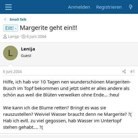
Anmelden
Registrieren
Small Talk
Margerite geht ein!!!
Eilt! -
E
E
Lenija
6 Juni 2004
r
r
s
s
Lenija
L
t
t
Guest
e
e
l
l
l
l
6 Juni 2004
#1
e
t
r
a
Hilfe, ich hab vor 10 Tagen nen wunderschönen Margeriten-
m
Busch im Topf bekommen und jetzt sieht er alles andere als
schön aus weil die Blüten verwelken ohne Ende... :heul
Wie kann ich die Blume retten? Bringt es was sie
rauszustellen? Weiviel Wasser braucht denn ne Margerite? ?(
Hab ich evtl. zu viel gegossen, hab Wasser im Untertopf
stehen gehabt.... ?(