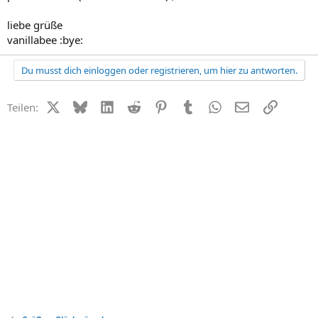
liebe grüße
vanillabee :bye:
Du musst dich einloggen oder registrieren, um hier zu antworten.
X (Twitter)
Bluesky
LinkedIn
Reddit
Pinterest
Tumblr
WhatsApp
E-Mail
Link
Teilen: