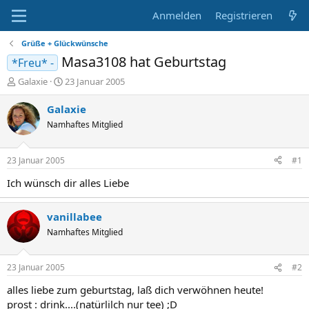
Anmelden
Registrieren
Grüße + Glückwünsche
Masa3108 hat Geburtstag
*Freu* -
E
E
Galaxie
23 Januar 2005
r
r
s
s
Galaxie
t
t
Namhaftes Mitglied
e
e
l
l
l
l
23 Januar 2005
#1
e
t
r
a
Ich wünsch dir alles Liebe
m
vanillabee
Namhaftes Mitglied
23 Januar 2005
#2
alles liebe zum geburtstag, laß dich verwöhnen heute!
prost : drink....(natürlilch nur tee) ;D