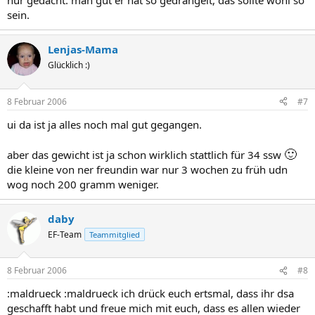
nur gedacht: man gut er hat so gedrängelt, das sollte wohl so
sein.
Lenjas-Mama
Glücklich :)
8 Februar 2006
#7
ui da ist ja alles noch mal gut gegangen.
🙂
aber das gewicht ist ja schon wirklich stattlich für 34 ssw
die kleine von ner freundin war nur 3 wochen zu früh udn
wog noch 200 gramm weniger.
daby
EF-Team
Teammitglied
8 Februar 2006
#8
:maldrueck :maldrueck ich drück euch ertsmal, dass ihr dsa
geschafft habt und freue mich mit euch, dass es allen wieder