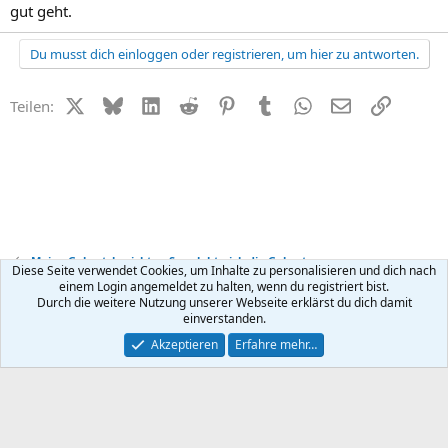
gut geht.
Du musst dich einloggen oder registrieren, um hier zu antworten.
X (Twitter)
Bluesky
LinkedIn
Reddit
Pinterest
Tumblr
WhatsApp
E-Mail
Link
Teilen:
Meine Geburtsberichte - So erlebte ich die Geburt
Diese Seite verwendet Cookies, um Inhalte zu personalisieren und dich nach
einem Login angemeldet zu halten, wenn du registriert bist.
Durch die weitere Nutzung unserer Webseite erklärst du dich damit
Kontakt
Nutzungsbedingungen
Datenschutz
Hilfe
R
einverstanden.
S
S
®
Community platform by XenForo
© 2010-2026 XenForo Ltd.
Akzeptieren
Erfahre mehr…