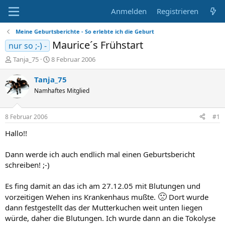
Anmelden
Registrieren
Meine Geburtsberichte - So erlebte ich die Geburt
Maurice´s Frühstart
nur so ;-) -
E
E
Tanja_75
8 Februar 2006
r
r
s
s
Tanja_75
t
t
Namhaftes Mitglied
e
e
l
l
l
l
8 Februar 2006
#1
e
t
r
a
Hallo!!
m
Dann werde ich auch endlich mal einen Geburtsbericht
schreiben! ;-)
Es fing damit an das ich am 27.12.05 mit Blutungen und
🙁
vorzeitigen Wehen ins Krankenhaus mußte.
Dort wurde
dann festgestellt das der Mutterkuchen weit unten liegen
würde, daher die Blutungen. Ich wurde dann an die Tokolyse