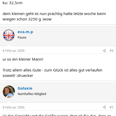
ku: 32,5cm
dem kleinen geht es nun prächtig hatte letzte woche beim
wiegen schon 3250 g :wow
eva.m.p
Pause
8 Februar 2006
#4
ui so ein kleiner Mann!
Trotz allem alles Gute - zum Glück ist alles gut verlaufen
soweit! :druecker
Galaxie
Namhaftes Mitglied
8 Februar 2006
#5
Ui das Gewicht und die Größe waren aber ok für das, dass er