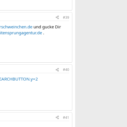
#39
schweinchen.de
und gucke Dir
tensprungagentur.de
.
#40
&SEARCHBUTTON.y=2
#41