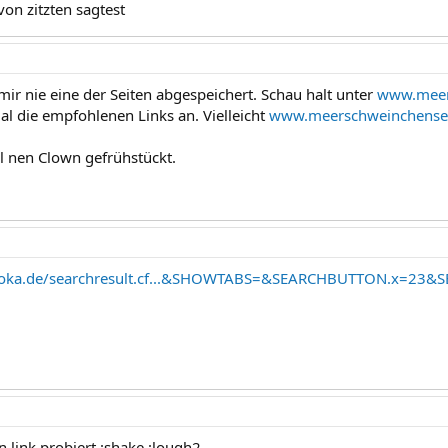
von zitzten sagtest
mir nie eine der Seiten abgespeichert. Schau halt unter
www.meer
al die empfohlenen Links an. Vielleicht
www.meerschweinchensei
l nen Clown gefrühstückt.
uoka.de/searchresult.cf...&SHOWTABS=&SEARCHBUTTON.x=23
 link probiert :shake :lough2