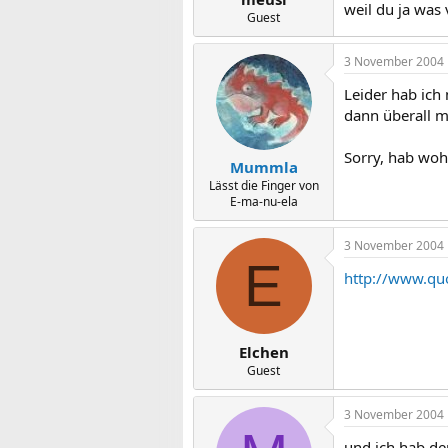
weil du ja was 
Guest
3 November 2004
Leider hab ich 
dann überall m
Sorry, hab woh
Mummla
Lässt die Finger von
E-ma-nu-ela
3 November 2004
E
http://www.q
Elchen
Guest
3 November 2004
und ich hab den