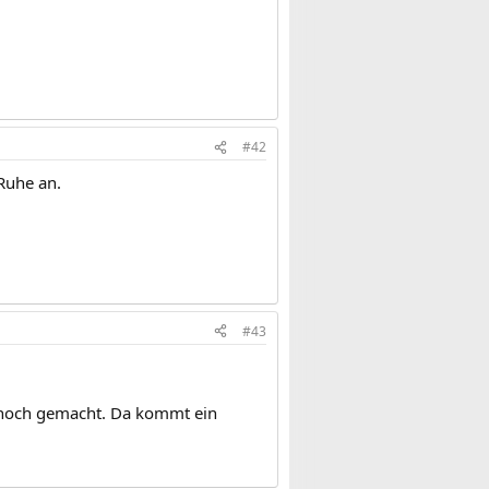
#42
 Ruhe an.
#43
rd noch gemacht. Da kommt ein