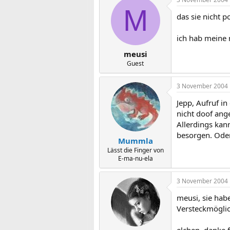
M
das sie nicht p
ich hab meine 
meusi
Guest
3 November 2004
Jepp, Aufruf i
nicht doof ang
Allerdings kan
besorgen. Oder
Mummla
Lässt die Finger von
E-ma-nu-ela
3 November 2004
meusi, sie hab
Versteckmöglic
elchen, danke f