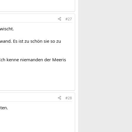
#27
wischt.
wand. Es ist zu schön sie so zu
n? Ich kenne niemanden der Meeris
#28
ten.