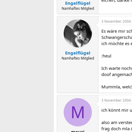
Engelflügel
Namhaftes Mitglied
3 November 2004
Es wäre mir sc
Schwangerschaf
ich möchte es e
Engelflügel
:heul
Namhaftes Mitglied
Ich warte noch
doof angemach
Mummla, welch
3 November 2004
M
ich könnt mir 
also am verste
frag doch mla 
meusi