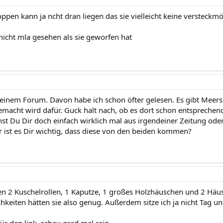
oppen kann ja ncht dran liegen das sie vielleicht keine versteckmö
nicht mla gesehen als sie geworfen hat
n einem Forum. Davon habe ich schon öfter gelesen. Es gibt Mee
emacht wird dafür. Guck halt nach, ob es dort schon entsprechend
nst Du Dir doch einfach wirklich mal aus irgendeiner Zeitung o
 ist es Dir wichtig, dass diese von den beiden kommen?
en 2 Kuschelrollen, 1 Kaputze, 1 großes Holzhäuschen und 2 Häu
hkeiten hätten sie also genug. Außerdem sitze ich ja nicht Tag u
ür den link, schau grad mal rein.