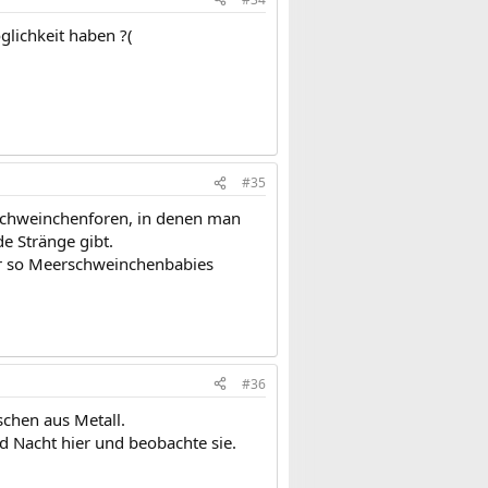
glichkeit haben ?(
#35
rschweinchenforen, in denen man
e Stränge gibt.
der so Meerschweinchenbabies
#36
schen aus Metall.
nd Nacht hier und beobachte sie.