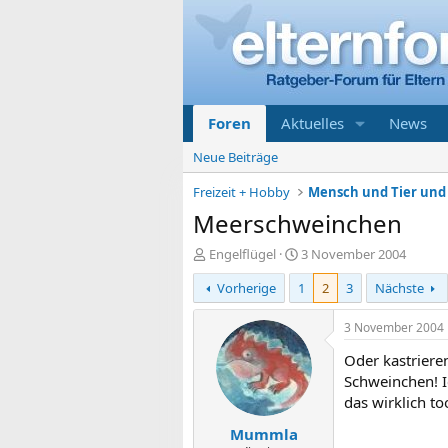
Foren
Aktuelles
News
Neue Beiträge
Freizeit + Hobby
Mensch und Tier und 
Meerschweinchen
E
E
Engelflügel
3 November 2004
r
r
Vorherige
1
2
3
Nächste
s
s
t
t
e
e
3 November 2004
l
l
Oder kastrieren
l
l
e
t
Schweinchen! 
r
a
das wirklich to
m
Mummla