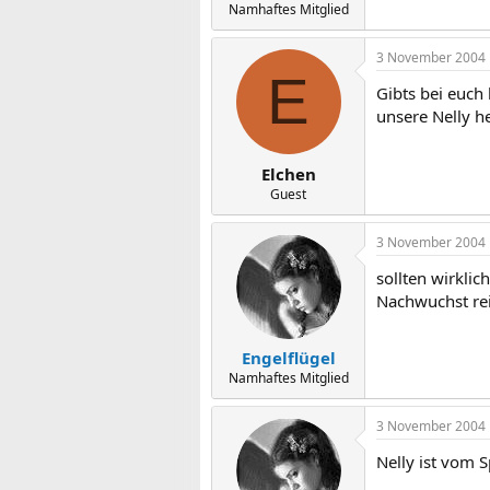
Namhaftes Mitglied
3 November 2004
E
Gibts bei euch
unsere Nelly her
Elchen
Guest
3 November 2004
sollten wirkli
Nachwuchst rei
Engelflügel
Namhaftes Mitglied
3 November 2004
Nelly ist vom 