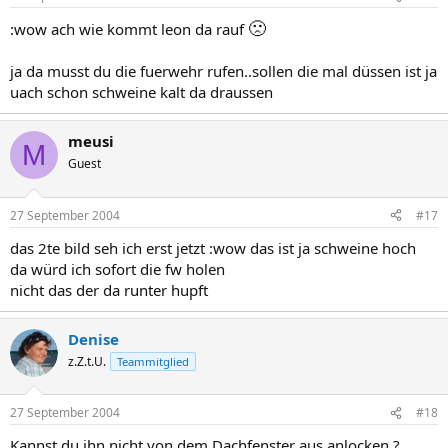
🙁
:wow ach wie kommt leon da rauf
ja da musst du die fuerwehr rufen..sollen die mal düssen ist ja
uach schon schweine kalt da draussen
meusi
M
Guest
27 September 2004
#17
das 2te bild seh ich erst jetzt :wow das ist ja schweine hoch
da würd ich sofort die fw holen
nicht das der da runter hupft
Denise
z.Z.t.U.
Teammitglied
27 September 2004
#18
Kannst du ihn nicht von dem Dachfenster aus anlocken ?