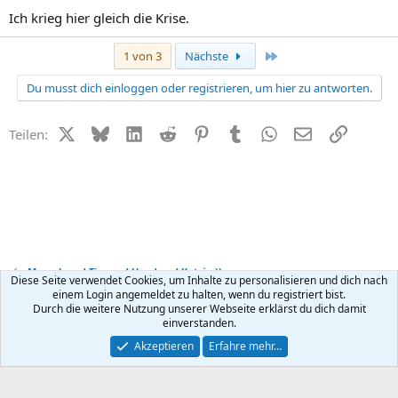
Ich krieg hier gleich die Krise.
Letzte
1 von 3
Nächste
Du musst dich einloggen oder registrieren, um hier zu antworten.
X (Twitter)
Bluesky
LinkedIn
Reddit
Pinterest
Tumblr
WhatsApp
E-Mail
Link
Teilen:
Mensch und Tier und Hund und Katz´ ;-))
Diese Seite verwendet Cookies, um Inhalte zu personalisieren und dich nach
einem Login angemeldet zu halten, wenn du registriert bist.
Durch die weitere Nutzung unserer Webseite erklärst du dich damit
Kontakt
Nutzungsbedingungen
Datenschutz
Hilfe
R
einverstanden.
S
S
®
Community platform by XenForo
© 2010-2026 XenForo Ltd.
Akzeptieren
Erfahre mehr…