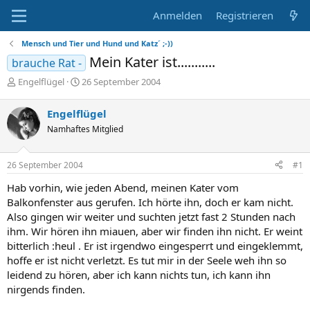
Anmelden
Registrieren
Mensch und Tier und Hund und Katz´ ;-))
Mein Kater ist...........
brauche Rat -
E
E
Engelflügel
26 September 2004
r
r
s
s
Engelflügel
t
t
Namhaftes Mitglied
e
e
l
l
l
l
26 September 2004
#1
e
t
r
a
Hab vorhin, wie jeden Abend, meinen Kater vom
m
Balkonfenster aus gerufen. Ich hörte ihn, doch er kam nicht.
Also gingen wir weiter und suchten jetzt fast 2 Stunden nach
ihm. Wir hören ihn miauen, aber wir finden ihn nicht. Er weint
bitterlich :heul . Er ist irgendwo eingesperrt und eingeklemmt,
hoffe er ist nicht verletzt. Es tut mir in der Seele weh ihn so
leidend zu hören, aber ich kann nichts tun, ich kann ihn
nirgends finden.