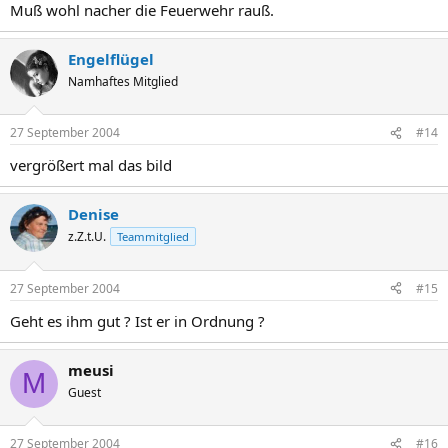
Muß wohl nacher die Feuerwehr rauß.
Engelflügel
Namhaftes Mitglied
27 September 2004
#14
vergrößert mal das bild
Denise
z.Z.t.U.
Teammitglied
27 September 2004
#15
Geht es ihm gut ? Ist er in Ordnung ?
meusi
M
Guest
27 September 2004
#16