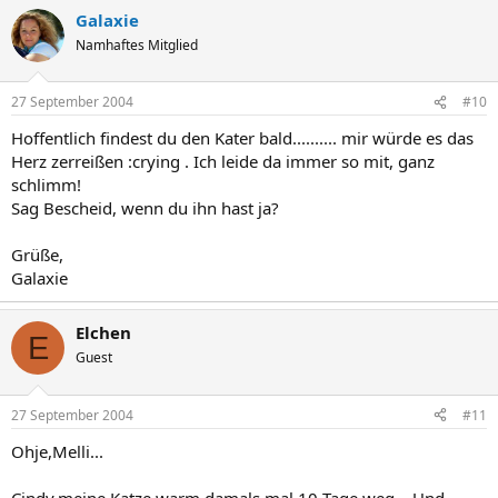
Galaxie
Namhaftes Mitglied
27 September 2004
#10
Hoffentlich findest du den Kater bald.......... mir würde es das
Herz zerreißen :crying . Ich leide da immer so mit, ganz
schlimm!
Sag Bescheid, wenn du ihn hast ja?
Grüße,
Galaxie
Elchen
E
Guest
27 September 2004
#11
Ohje,Melli...
Cindy,meine Katze warm damals mal 10 Tage weg....Und