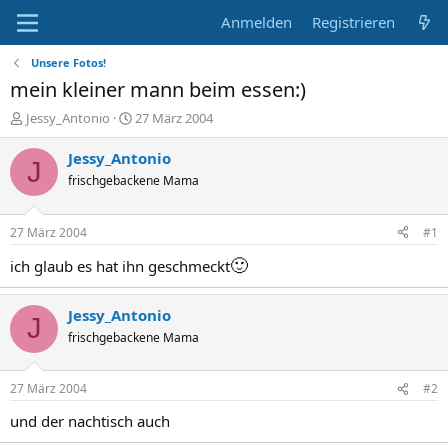
Anmelden
Registrieren
Unsere Fotos!
mein kleiner mann beim essen:)
E
E
Jessy_Antonio
27 März 2004
r
r
s
s
Jessy_Antonio
J
t
t
frischgebackene Mama
e
e
l
l
l
l
27 März 2004
#1
e
t
r
a
🙂
ich glaub es hat ihn geschmeckt
m
Jessy_Antonio
J
frischgebackene Mama
27 März 2004
#2
und der nachtisch auch