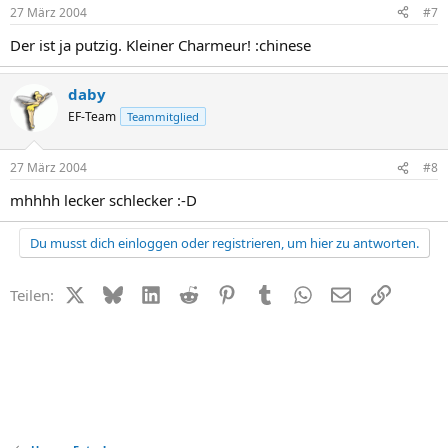
27 März 2004
#7
Der ist ja putzig. Kleiner Charmeur! :chinese
daby
EF-Team
Teammitglied
27 März 2004
#8
mhhhh lecker schlecker :-D
Du musst dich einloggen oder registrieren, um hier zu antworten.
X (Twitter)
Bluesky
LinkedIn
Reddit
Pinterest
Tumblr
WhatsApp
E-Mail
Link
Teilen: