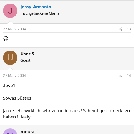
Jessy_Antonio
J
frischgebackene Mama
27 März 2004
#3
😀
User 5
U
Guest
27 März 2004
#4
:love1
Sowas Süsses !
Ja er sieht wirklich sehr zufrieden aus ! Scheint geschmeckt zu
haben ! :tasty
meusi