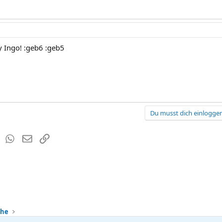
 Ingo! :geb6 :geb5
Du musst dich einloggen
est
Tumblr
WhatsApp
E-Mail
Link
che