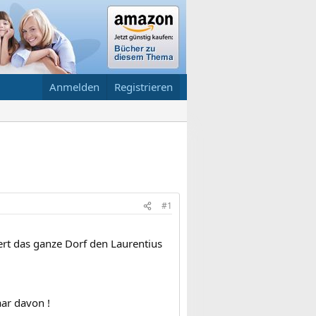
Anmelden
Registrieren
#1
iert das ganze Dorf den Laurentius
aar davon !