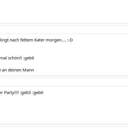
lingt nach fettem Kater morgen.... :-D
 mal schön!! :geb6
te an deinen Mann
er Party!!!! :geb5 :geb6