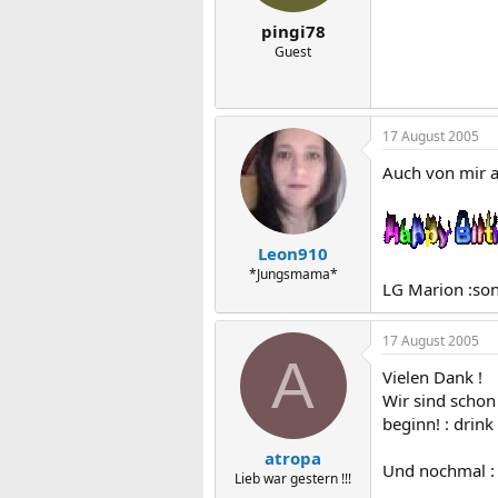
pingi78
Guest
17 August 2005
Auch von mir al
Leon910
*Jungsmama*
LG Marion :so
17 August 2005
A
Vielen Dank !
Wir sind scho
beginn! : drink
atropa
Und nochmal : 
Lieb war gestern !!!