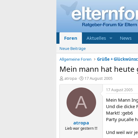
Foren
Aktuelles
News
Neue Beiträge
Allgemeine Foren
Grüße + Glückwüns
Mein mann hat heute 
E
E
atropa
17 August 2005
r
r
s
s
17 August 2005
t
t
A
Mein Mann Ingo
e
e
l
l
Und die dicke F
l
l
Markt! :geb6
e
t
Party pur,alle 
atropa
r
a
m
Lieb war gestern !!!
Und weil wir je