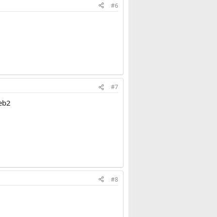
#6
#7
geb2
#8