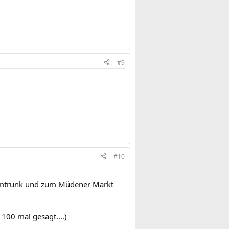
#9
#10
 Umtrunk und zum Müdener Markt
100 mal gesagt....)