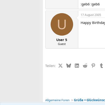
:geb6 :geb6
17 August 2005
U
Happy Birthday
User 5
Guest
X (Twitter)
Bluesky
LinkedIn
Reddit
Pinter
Teilen:
Allgemeine Foren
Grüße + Glückwüns