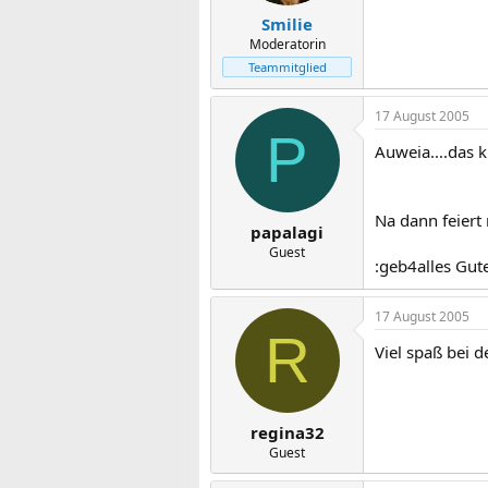
Smilie
Moderatorin
Teammitglied
17 August 2005
P
Auweia....das k
Na dann feiert
papalagi
Guest
:geb4alles Gu
17 August 2005
R
Viel spaß bei d
regina32
Guest