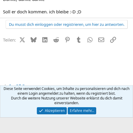
Soll er doch kommen. ich bleibe :-D ;D
Du musst dich einloggen oder registrieren, um hier zu antworten.
X (Twitter)
Bluesky
LinkedIn
Reddit
Pinterest
Tumblr
WhatsApp
E-Mail
Link
Teilen:
Small Talk
Diese Seite verwendet Cookies, um Inhalte zu personalisieren und dich nach
einem Login angemeldet zu halten, wenn du registriert bist.
Durch die weitere Nutzung unserer Webseite erklärst du dich damit
Kontakt
Nutzungsbedingungen
Datenschutz
Hilfe
R
einverstanden.
S
S
®
Community platform by XenForo
© 2010-2026 XenForo Ltd.
Akzeptieren
Erfahre mehr…