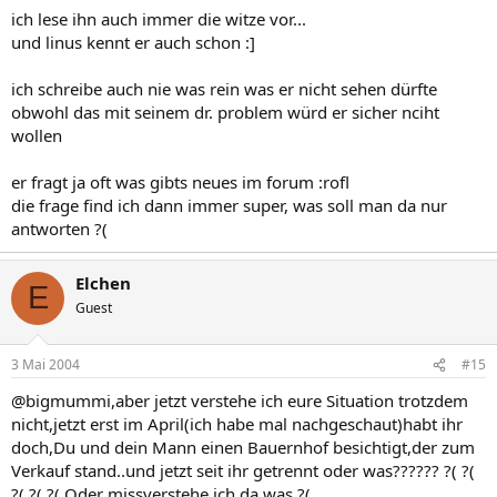
ich lese ihn auch immer die witze vor...
und linus kennt er auch schon :]
ich schreibe auch nie was rein was er nicht sehen dürfte
obwohl das mit seinem dr. problem würd er sicher nciht
wollen
er fragt ja oft was gibts neues im forum :rofl
die frage find ich dann immer super, was soll man da nur
antworten ?(
Elchen
E
Guest
3 Mai 2004
#15
@bigmummi,aber jetzt verstehe ich eure Situation trotzdem
nicht,jetzt erst im April(ich habe mal nachgeschaut)habt ihr
doch,Du und dein Mann einen Bauernhof besichtigt,der zum
Verkauf stand..und jetzt seit ihr getrennt oder was?????? ?( ?(
?( ?( ?( Oder missverstehe ich da was ?(