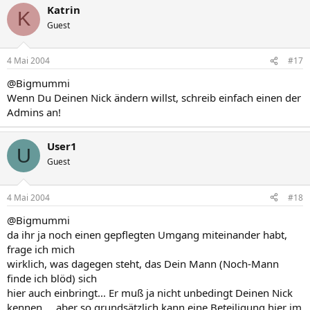
Katrin
K
Guest
4 Mai 2004
#17
@Bigmummi
Wenn Du Deinen Nick ändern willst, schreib einfach einen der
Admins an!
User1
U
Guest
4 Mai 2004
#18
@Bigmummi
da ihr ja noch einen gepflegten Umgang miteinander habt,
frage ich mich
wirklich, was dagegen steht, das Dein Mann (Noch-Mann
finde ich blöd) sich
hier auch einbringt... Er muß ja nicht unbedingt Deinen Nick
kennen..., aber so grundsätzlich kann eine Beteiligung hier im