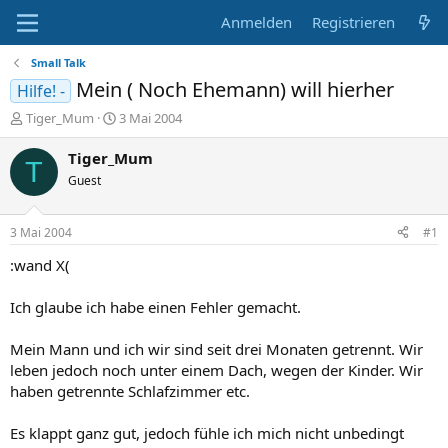
Anmelden
Registrieren
Small Talk
Mein ( Noch Ehemann) will hierher
Hilfe! -
E
E
Tiger_Mum
3 Mai 2004
r
r
s
s
Tiger_Mum
T
t
t
Guest
e
e
l
l
l
l
3 Mai 2004
#1
e
t
r
a
:wand X(
m
Ich glaube ich habe einen Fehler gemacht.
Mein Mann und ich wir sind seit drei Monaten getrennt. Wir
leben jedoch noch unter einem Dach, wegen der Kinder. Wir
haben getrennte Schlafzimmer etc.
Es klappt ganz gut, jedoch fühle ich mich nicht unbedingt