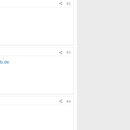
#2
#3
ds.de
#4