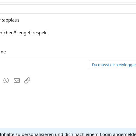
r :applaus
erlchen!! :engel :respekt
nne
Du musst dich einloggen
est
Tumblr
WhatsApp
E-Mail
Link
nhalte zu personalisieren und dich nach einem Login angemeldet 