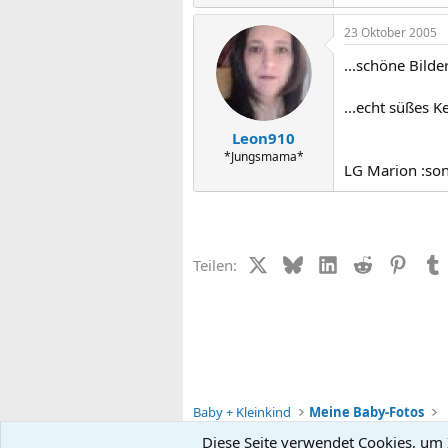
23 Oktober 2005
...schöne Bilde
...echt süßes K
Leon910
*Jungsmama*
LG Marion :so
X (Twitter)
Bluesky
LinkedIn
Reddit
Pinter
Teilen:
Baby + Kleinkind
Meine Baby-Fotos
Diese Seite verwendet Cookies, um I