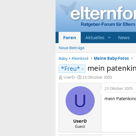
Foren
Aktuelles
News
Neue Beiträge
Baby + Kleinkind
Meine Baby-Fotos
mein patenki
*Freu* -
E
E
UserD
23 Oktober 2005
r
r
s
s
23 Oktober 2005
t
t
U
mein Patenkind 
e
e
l
l
l
l
e
t
UserD
r
a
m
Guest