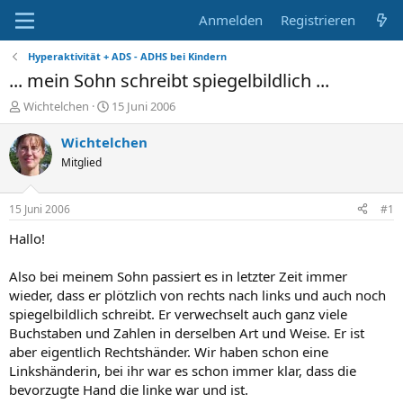
Anmelden
Registrieren
Hyperaktivität + ADS - ADHS bei Kindern
... mein Sohn schreibt spiegelbildlich ...
E
E
Wichtelchen
15 Juni 2006
r
r
s
s
Wichtelchen
t
t
Mitglied
e
e
l
l
l
l
15 Juni 2006
#1
e
t
r
a
Hallo!
m
Also bei meinem Sohn passiert es in letzter Zeit immer
wieder, dass er plötzlich von rechts nach links und auch noch
spiegelbildlich schreibt. Er verwechselt auch ganz viele
Buchstaben und Zahlen in derselben Art und Weise. Er ist
aber eigentlich Rechtshänder. Wir haben schon eine
Linkshänderin, bei ihr war es schon immer klar, dass die
bevorzugte Hand die linke war und ist.