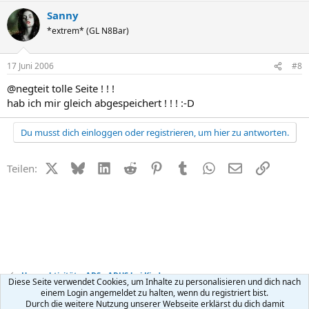
Sanny
*extrem* (GL N8Bar)
17 Juni 2006
#8
@negteit tolle Seite ! ! !
hab ich mir gleich abgespeichert ! ! ! :-D
Du musst dich einloggen oder registrieren, um hier zu antworten.
X (Twitter)
Bluesky
LinkedIn
Reddit
Pinterest
Tumblr
WhatsApp
E-Mail
Link
Teilen:
Hyperaktivität + ADS - ADHS bei Kindern
Diese Seite verwendet Cookies, um Inhalte zu personalisieren und dich nach
einem Login angemeldet zu halten, wenn du registriert bist.
Durch die weitere Nutzung unserer Webseite erklärst du dich damit
Kontakt
Nutzungsbedingungen
Datenschutz
Hilfe
R