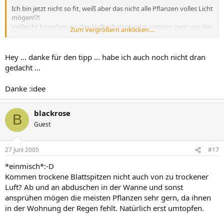
Ich bin jetzt nicht so fit, weiß aber das nicht alle Pflanzen volles Licht
mögen!?!
Vielleicht brauchen sie den Halbschatten oder müssen ganz aus der
Zum Vergrößern anklicken....
Sonne oder oder oder!
Gruß uschi :winken:
Hey ... danke für den tipp ... habe ich auch noch nicht dran
gedacht ...
Danke :idee
blackrose
B
Guest
27 Juni 2005
#17
*einmisch*:-D
Kommen trockene Blattspitzen nicht auch von zu trockener
Luft? Ab und an abduschen in der Wanne und sonst
ansprühen mögen die meisten Pflanzen sehr gern, da ihnen
in der Wohnung der Regen fehlt. Natürlich erst umtopfen.