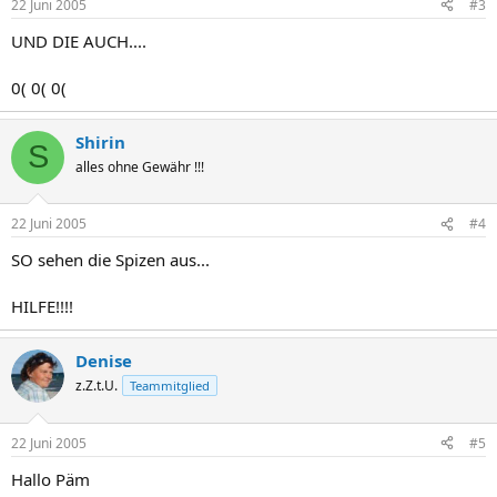
22 Juni 2005
#3
UND DIE AUCH....
0( 0( 0(
Shirin
S
alles ohne Gewähr !!!
22 Juni 2005
#4
SO sehen die Spizen aus...
HILFE!!!!
Denise
z.Z.t.U.
Teammitglied
22 Juni 2005
#5
Hallo Päm