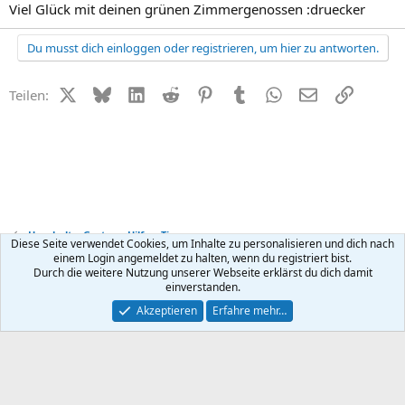
Viel Glück mit deinen grünen Zimmergenossen :druecker
Du musst dich einloggen oder registrieren, um hier zu antworten.
X (Twitter)
Bluesky
LinkedIn
Reddit
Pinterest
Tumblr
WhatsApp
E-Mail
Link
Teilen:
Haushalt + Garten - Hilfe + Tipps
Diese Seite verwendet Cookies, um Inhalte zu personalisieren und dich nach
einem Login angemeldet zu halten, wenn du registriert bist.
Durch die weitere Nutzung unserer Webseite erklärst du dich damit
Kontakt
Nutzungsbedingungen
Datenschutz
Hilfe
R
einverstanden.
S
S
®
Community platform by XenForo
© 2010-2026 XenForo Ltd.
Akzeptieren
Erfahre mehr…