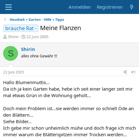
Anmelden
Registrieren
Haushalt + Garten - Hilfe + Tipps
Meine Flanzen
brauche Rat -
E
E
Shirin
22 Juni 2005
r
r
s
s
Shirin
S
t
t
alles ohne Gewähr !!!
e
e
l
l
l
l
22 Juni 2005
#1
e
t
r
a
Hallo Blumenmuttis...
m
Da ich ja kein Garten habe, hebe ich seit einer langer zeit mir
mal etwas Grün in die Wohnung geholt...
Doch mein Problem ist...sie werden immer so schnell Öde an
den Blättern...
Siehe Bilder...
Ich gebe mir schon unheimlich mühe und doch frage ich mich
immer warum die Blätterspitzen immer Trocken werden...