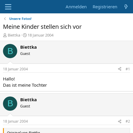
Anmelden
Registrieren
Unsere Fotos!
Meine Kinder stellen sich vor
E
E
Biettka
18 Januar 2004
r
r
s
s
Biettka
B
t
t
Guest
e
e
l
l
l
l
18 Januar 2004
#1
e
t
r
a
Hallo!
m
Das ist meine Tochter
Biettka
B
Guest
18 Januar 2004
#2
Original von Biettka