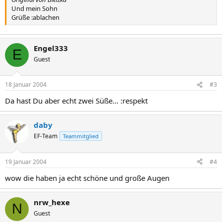
Und mein Sohn
Grüße :ablachen
Engel333
E
Guest
18 Januar 2004
#3
Da hast Du aber echt zwei Süße... :respekt
daby
EF-Team
Teammitglied
19 Januar 2004
#4
wow die haben ja echt schöne und große Augen
nrw_hexe
N
Guest