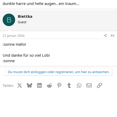
dunkle harre und helle augen...ein traum...
Biettka
B
Guest
22 Januar 2004
#8
:sonne Hallo!
Und danke für so viel Lob!
:sonne
Du musst dich einloggen oder registrieren, um hier zu antworten.
X (Twitter)
Bluesky
LinkedIn
Reddit
Pinterest
Tumblr
WhatsApp
E-Mail
Link
Teilen: