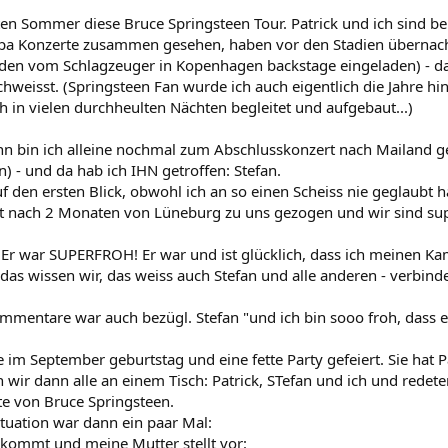
en Sommer diese Bruce Springsteen Tour. Patrick und ich sind be
pa Konzerte zusammen gesehen, haben vor den Stadien übernac
rden vom Schlagzeuger in Kopenhagen backstage eingeladen) - das
eisst. (Springsteen Fan wurde ich auch eigentlich die Jahre hin
 in vielen durchheulten Nächten begleitet und aufgebaut...)
nn bin ich alleine nochmal zum Abschlusskonzert nach Mailand gef
) - und da hab ich IHN getroffen: Stefan.
f den ersten Blick, obwohl ich an so einen Scheiss nie geglaubt h
ort nach 2 Monaten von Lüneburg zu uns gezogen und wir sind super
 Er war SUPERFROH! Er war und ist glücklich, dass ich meinen 
das wissen wir, das weiss auch Stefan und alle anderen - verbinde
mmentare war auch bezügl. Stefan "und ich bin sooo froh, dass es 
 im September geburtstag und eine fette Party gefeiert. Sie hat P
 wir dann alle an einem Tisch: Patrick, STefan und ich und redet
e von Bruce Springsteen.
ituation war dann ein paar Mal:
 kommt und meine Mutter stellt vor: