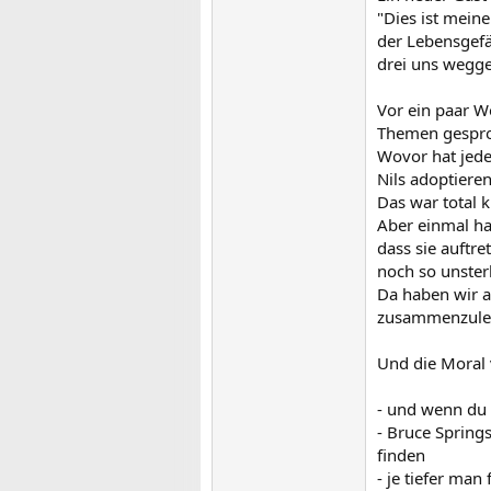
"Dies ist meine
der Lebensgefä
drei uns wegg
Vor ein paar W
Themen gespr
Wovor hat jede
Nils adoptiere
Das war total 
Aber einmal ha
dass sie auftre
noch so unsterb
Da haben wir al
zusammenzulebe
Und die Moral 
- und wenn du 
- Bruce Spring
finden
- je tiefer ma