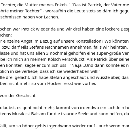
 Tochter, die Mutter meines Enkels." "Das ist Patrick, der Vater me
hrte meiner Tochter" - woraufhin die Leute stets so dämlich ge
eschmissen haben vor Lachen.
ochen war Patrick wieder da und wir drei haben eine lockere B
ochen:
r einzelne Angst im Bezug auf unsere Konstellation? Wo könnten
n bzw. darf Nils Stefans Nachnamen annehmen, falls wir heiraten.
klasse und hat uns allen 3 nochmal geholfen eine super-große Ver
be ich mich an meinem Kölsch verschluckt. Als Patrick über seine
ten könnten, sagte er zum Schluss : "Na,ja...Und dann könnte es n
lich in sie verliebe, dass ich sie wiederhaben will!"
le drei gelacht. Ich habe Stefan angeschaut und wusste aber, das
n nicht mehr so vom Hocker reisst wie vorher.
von der Geschicht:
glaubst, es geht nicht mehr, kommt von irgendwo ein Lichtlein he
steens Musik ist Balsam für die traurige Seele und kann helfen,
n fällt, um so höher gehts irgendwann wieder rauf - auch wenn ma