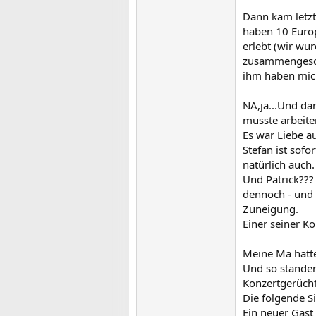
Dann kam letzt
haben 10 Euro
erlebt (wir wu
zusammengeschw
ihm haben mich
NA,ja...Und da
musste arbeiten
Es war Liebe au
Stefan ist sof
natürlich auch.
Und Patrick???
dennoch - und 
Zuneigung.
Einer seiner Ko
Meine Ma hatte
Und so standen
Konzertgerücht
Die folgende S
Ein neuer Gast