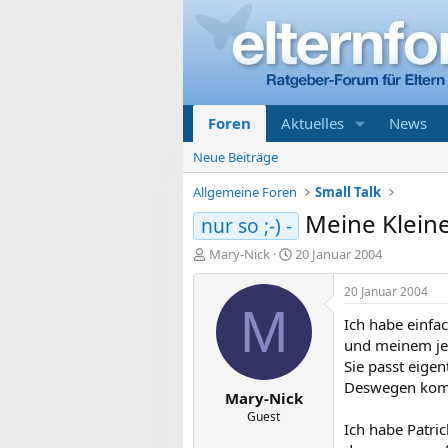
Foren
Aktuelles
News
Neue Beiträge
Allgemeine Foren
Small Talk
Meine Kleine
nur so ;-) -
E
E
Mary-Nick
20 Januar 2004
r
r
s
s
20 Januar 2004
t
t
M
Ich habe einfa
e
e
l
l
und meinem jet
l
l
Sie passt eigen
e
t
Deswegen kommt
Mary-Nick
r
a
m
Guest
Ich habe Patric