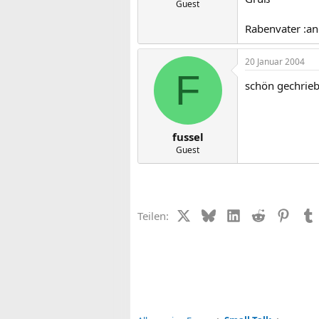
Guest
Rabenvater :an
20 Januar 2004
F
schön gechrieb
fussel
Guest
X (Twitter)
Bluesky
LinkedIn
Reddit
Pinter
Teilen: