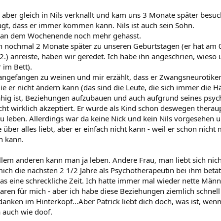
ch aber gleich in Nils verknallt und kam uns 3 Monate später bes
gt, dass er immer kommen kann. Nils ist auch sein Sohn.
 an dem Wochenende noch mehr gehasst.
n nochmal 2 Monate später zu unseren Geburtstagen (er hat am 0
2.) anreiste, haben wir geredet. Ich habe ihn angeschrien, wieso 
 im Bett).
 angefangen zu weinen und mir erzählt, dass er Zwangsneurotiker 
ie er nicht ändern kann (das sind die Leute, die sich immer die 
ig ist, Beziehungen aufzubauen und auch aufgrund seines psyc
icht wirklich akzeptiert. Er wurde als Kind schon deswegen therau
zu leben. Allerdings war da keine Nick und kein Nils vorgesehen 
über alles liebt, aber er einfach nicht kann - weil er schon nicht
 kann.
allem anderen kann man ja leben. Andere Frau, man liebt sich ni
ich die nächsten 2 1/2 Jahre als Psychotherapeutin bei ihm betät
as eine schreckliche Zeit. Ich hatte immer mal wieder nette Män
waren für mich - aber ich habe diese Beziehungen ziemlich schne
nken im Hinterkopf...Aber Patrick liebt dich doch, was ist, wenn
ja auch wie doof.