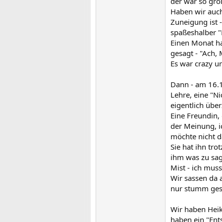
der war so groß
Haben wir auch
Zuneigung ist -
spaßeshalber "
Einen Monat ha
gesagt - "Ach,
Es war crazy u
Dann - am 16.1
Lehre, eine "N
eigentlich übe
Eine Freundin, 
der Meinung, ic
möchte nicht da
Sie hat ihn tr
ihm was zu sag
Mist - ich muss
Wir sassen da 
nur stumm gese
Wir haben Heik
haben ein "En