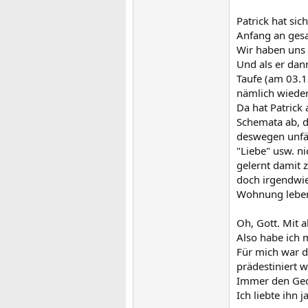
Patrick hat si
Anfang an gesa
Wir haben uns
Und als er dan
Taufe (am 03.1
nämlich wieder
Da hat Patrick
Schemata ab, d
deswegen unfäh
"Liebe" usw. n
gelernt damit 
doch irgendwie 
Wohnung leben
Oh, Gott. Mit 
Also habe ich m
Für mich war d
prädestiniert 
Immer den Geda
Ich liebte ihn 