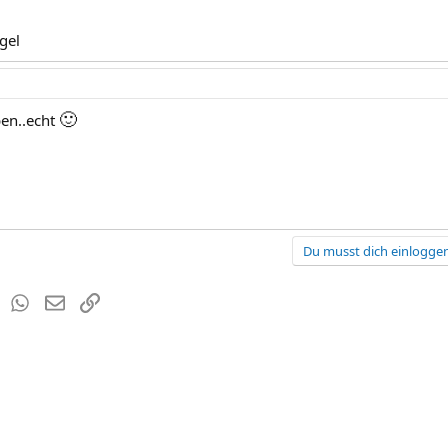
gel
🙂
en..echt
Du musst dich einloggen
est
Tumblr
WhatsApp
E-Mail
Link