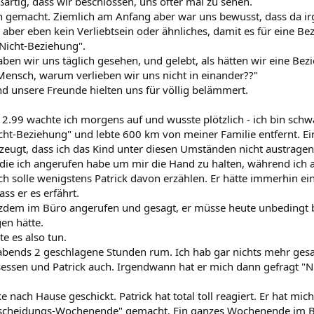
artig, dass wir beschlossen, uns öfter mal zu sehen.
 gemacht. Ziemlich am Anfang aber war uns bewusst, dass da ir
 aber eben kein Verliebtsein oder ähnliches, damit es für eine Be
Nicht-Beziehung".
ben wir uns täglich gesehen, und gelebt, als hätten wir eine Bez
 Mensch, warum verlieben wir uns nicht in einander??"
nd unsere Freunde hielten uns für völlig belämmert.
2.99 wachte ich morgens auf und wusste plötzlich - ich bin schwa
icht-Beziehung" und lebte 600 km von meiner Familie entfernt. Ei
rzeugt, dass ich das Kind unter diesen Umständen nicht austragen
die ich angerufen habe um mir die Hand zu halten, während ich au
h solle wenigstens Patrick davon erzählen. Er hätte immerhin ein
ss er es erfährt.
otzdem im Büro angerufen und gesagt, er müsse heute unbedingt 
en hätte.
te es also tun.
abends 2 geschlagene Stunden rum. Ich hab gar nichts mehr gesag
ssen und Patrick auch. Irgendwann hat er mich dann gefragt "Ni
e nach Hause geschickt. Patrick hat total toll reagiert. Er hat 
tscheidungs-Wochenende" gemacht. Ein ganzes Wochenende im B