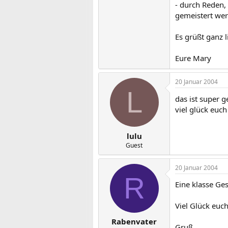
- durch Reden,
gemeistert wer
Es grüßt ganz l
Eure Mary
20 Januar 2004
L
das ist super 
viel glück euch
lulu
Guest
20 Januar 2004
R
Eine klasse Ges
Viel Glück euch 
Rabenvater
Gruß