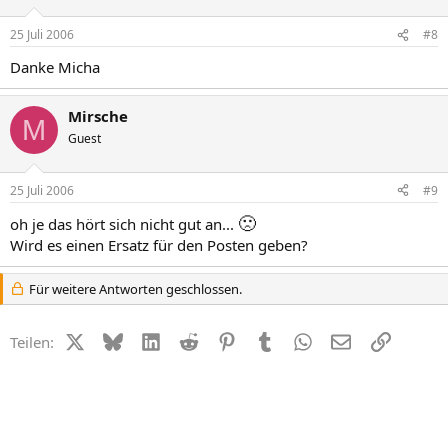
25 Juli 2006
#8
Danke Micha
Mirsche
M
Guest
25 Juli 2006
#9
🙁
oh je das hört sich nicht gut an...
Wird es einen Ersatz für den Posten geben?
Für weitere Antworten geschlossen.
X (Twitter)
Bluesky
LinkedIn
Reddit
Pinterest
Tumblr
WhatsApp
E-Mail
Link
Teilen: