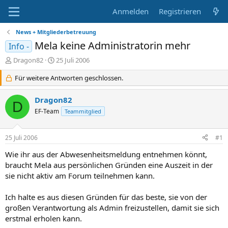
Anmelden
Registrieren
News + Mitgliederbetreuung
Mela keine Administratorin mehr
Info -
E
E
Dragon82
25 Juli 2006
r
r
s
Für weitere Antworten geschlossen.
s
t
t
e
e
Dragon82
D
l
l
EF-Team
Teammitglied
l
l
e
t
r
a
25 Juli 2006
#1
m
Wie ihr aus der Abwesenheitsmeldung entnehmen könnt,
braucht Mela aus persönlichen Gründen eine Auszeit in der
sie nicht aktiv am Forum teilnehmen kann.
Ich halte es aus diesen Gründen für das beste, sie von der
großen Verantwortung als Admin freizustellen, damit sie sich
erstmal erholen kann.