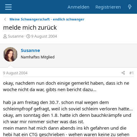
Anmelden
Registrieren
Meine Schwangerschaft - endlich schwanger
melde mich zurück
E
E
Susanne
9 August 2004
r
r
s
s
Susanne
t
t
Namhaftes Mitglied
e
e
l
l
l
l
9 August 2004
#1
e
t
r
a
okay, nachdem nun doch einige gemerkt haben, dass ich ne
m
woche nicht da war, gibts nen bericht dazu...
hab ja am freitag den 30.7. schon mal wegen dem
schleimpfropf gefragt, weil ich soviel schleim verloren hatte...
okay, am sonntag den 1.8. hatte ich denn bauchkrämpfe und
ich war mir nimmer sicher was das ist.
mein mann hat mich dann abends ins kh gefahren und die
hebi hat ein CTG geschrieben - wehen waren keine zu sehen