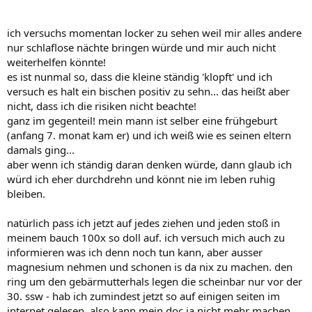
ich versuchs momentan locker zu sehen weil mir alles andere
nur schlaflose nächte bringen würde und mir auch nicht
weiterhelfen könnte!
es ist nunmal so, dass die kleine ständig 'klopft' und ich
versuch es halt ein bischen positiv zu sehn... das heißt aber
nicht, dass ich die risiken nicht beachte!
ganz im gegenteil! mein mann ist selber eine frühgeburt
(anfang 7. monat kam er) und ich weiß wie es seinen eltern
damals ging...
aber wenn ich ständig daran denken würde, dann glaub ich
würd ich eher durchdrehn und könnt nie im leben ruhig
bleiben.
natürlich pass ich jetzt auf jedes ziehen und jeden stoß in
meinem bauch 100x so doll auf. ich versuch mich auch zu
informieren was ich denn noch tun kann, aber ausser
magnesium nehmen und schonen is da nix zu machen. den
ring um den gebärmutterhals legen die scheinbar nur vor der
30. ssw - hab ich zumindest jetzt so auf einigen seiten im
internet gelesen. also kann mein doc ja nicht mehr machen.