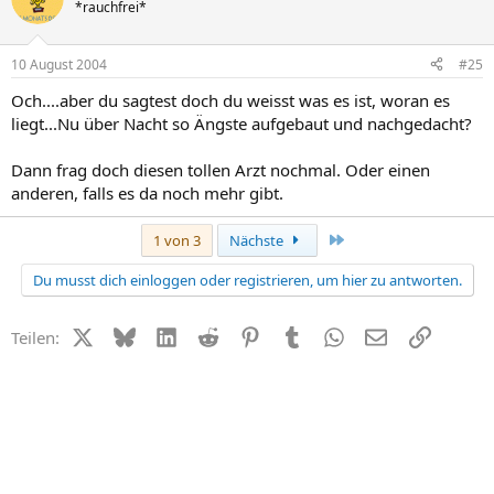
*rauchfrei*
10 August 2004
#25
Och....aber du sagtest doch du weisst was es ist, woran es
liegt...Nu über Nacht so Ängste aufgebaut und nachgedacht?
Dann frag doch diesen tollen Arzt nochmal. Oder einen
anderen, falls es da noch mehr gibt.
Letzte
1 von 3
Nächste
Du musst dich einloggen oder registrieren, um hier zu antworten.
X (Twitter)
Bluesky
LinkedIn
Reddit
Pinterest
Tumblr
WhatsApp
E-Mail
Link
Teilen: