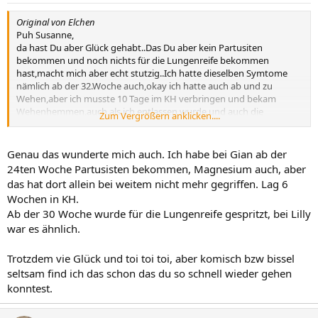
Original von Elchen
Puh Susanne,
da hast Du aber Glück gehabt..Das Du aber kein Partusiten
bekommen und noch nichts für die Lungenreife bekommen
hast,macht mich aber echt stutzig..Ich hatte dieselben Symtome
nämlich ab der 32.Woche auch,okay ich hatte auch ab und zu
Wehen,aber ich musste 10 Tage im KH verbringen und bekam
Wehenhemmen,auch als ich entlassen wurde und auch die
Zum Vergrößern anklicken....
Lungenreifespritzen fürs Kind,weil bei mir der Gebärmutterhals
auch verkürzt war..
Genau das wunderte mich auch. Ich habe bei Gian ab der
Na,dan will ich mal :druecker ,daß die Kleine wenisgtens bis zur
24ten Woche Partusisten bekommen, Magnesium auch, aber
37.Woche durchhält :druecker
das hat dort allein bei weitem nicht mehr gegriffen. Lag 6
Wochen in KH.
Ab der 30 Woche wurde für die Lungenreife gespritzt, bei Lilly
war es ähnlich.
Trotzdem vie Glück und toi toi toi, aber komisch bzw bissel
seltsam find ich das schon das du so schnell wieder gehen
konntest.