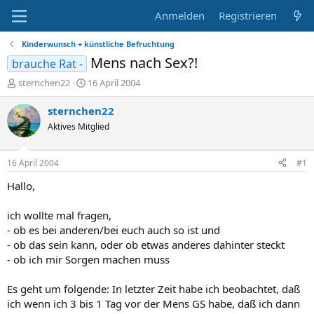
Anmelden
Registrieren
Kinderwunsch + künstliche Befruchtung
Mens nach Sex?!
brauche Rat -
E
E
sternchen22
16 April 2004
r
r
s
s
sternchen22
t
t
Aktives Mitglied
e
e
l
l
l
l
16 April 2004
#1
e
t
r
a
Hallo,
m
ich wollte mal fragen,
- ob es bei anderen/bei euch auch so ist und
- ob das sein kann, oder ob etwas anderes dahinter steckt
- ob ich mir Sorgen machen muss
Es geht um folgende: In letzter Zeit habe ich beobachtet, daß
ich wenn ich 3 bis 1 Tag vor der Mens GS habe, daß ich dann