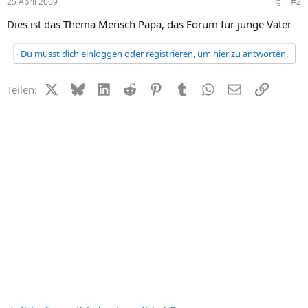
25 April 2009
#2
Dies ist das Thema Mensch Papa, das Forum für junge Väter
Du musst dich einloggen oder registrieren, um hier zu antworten.
X (Twitter)
Bluesky
LinkedIn
Reddit
Pinterest
Tumblr
WhatsApp
E-Mail
Link
Teilen: