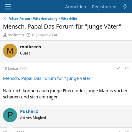
Anmelden
Registrieren
Väter-Forum - Väterberatung + Väterhilfe
Mensch, Papa! Das Forum für "junge Väter"
E
E
maikrech
10 Januar 2004
r
r
s
s
maikrech
M
t
t
Guest
e
e
l
l
l
l
10 Januar 2004
#1
e
t
r
a
Mensch, Papa! Das Forum für " junge Väter "
m
Natürlich können auch junge Eltern oder junge Mamis vorbei
schauen und sich eintragen.
Pusher2
P
Aktives Mitglied