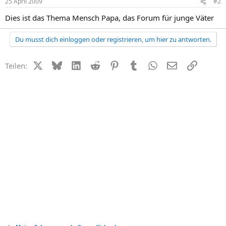
25 April 2009
#2
Dies ist das Thema Mensch Papa, das Forum für junge Väter
Du musst dich einloggen oder registrieren, um hier zu antworten.
X (Twitter)
Bluesky
LinkedIn
Reddit
Pinterest
Tumblr
WhatsApp
E-Mail
Link
Teilen: