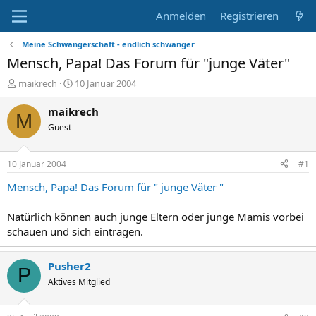
Anmelden
Registrieren
Meine Schwangerschaft - endlich schwanger
Mensch, Papa! Das Forum für "junge Väter"
E
E
maikrech
10 Januar 2004
r
r
s
s
maikrech
M
t
t
Guest
e
e
l
l
l
l
10 Januar 2004
#1
e
t
r
a
Mensch, Papa! Das Forum für " junge Väter "
m
Natürlich können auch junge Eltern oder junge Mamis vorbei
schauen und sich eintragen.
Pusher2
P
Aktives Mitglied