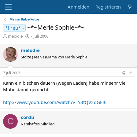
Anmelden
Registrieren
Meine Baby-Fotos
~*~Merle Sophie~*~
*Freu* -
E
E
melodie
7 Juli 2006
r
r
s
s
melodie
t
t
Stolze (Teenie)Mama von Merle Sophie
e
e
l
l
l
l
7 Juli 2006
#1
e
t
r
a
Kann ein bischen dauern (wegen Laden) habe mir sehr viel
m
Mühe damit gemacht!
http://www.youtube.com/watch?v=Y3tQV2dGEI0
cordu
C
Namhaftes Mitglied