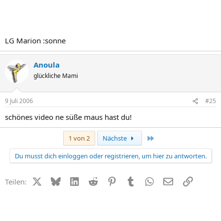
LG Marion :sonne
Anoula
glückliche Mami
9 Juli 2006
#25
schönes video ne süße maus hast du!
Letzte
1 von 2
Nächste
Du musst dich einloggen oder registrieren, um hier zu antworten.
X (Twitter)
Bluesky
LinkedIn
Reddit
Pinterest
Tumblr
WhatsApp
E-Mail
Link
Teilen: