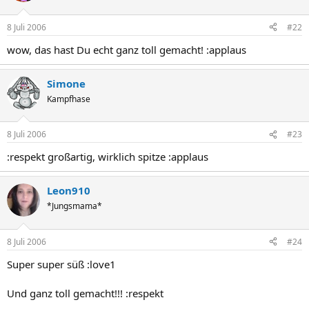
8 Juli 2006
#22
wow, das hast Du echt ganz toll gemacht! :applaus
Simone
Kampfhase
8 Juli 2006
#23
:respekt großartig, wirklich spitze :applaus
Leon910
*Jungsmama*
8 Juli 2006
#24
Super super süß :love1
Und ganz toll gemacht!!! :respekt