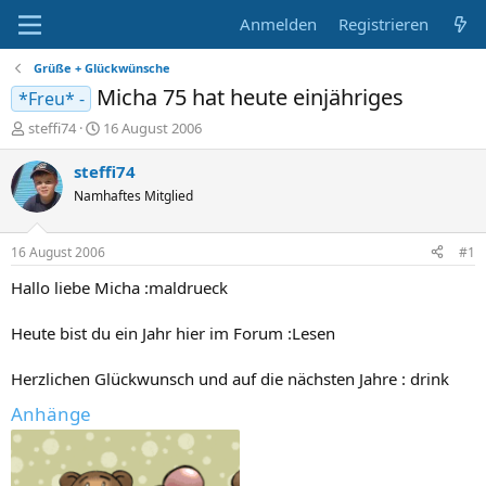
Anmelden
Registrieren
Grüße + Glückwünsche
Micha 75 hat heute einjähriges
*Freu* -
E
E
steffi74
16 August 2006
r
r
s
s
steffi74
t
t
Namhaftes Mitglied
e
e
l
l
l
l
16 August 2006
#1
e
t
r
a
Hallo liebe Micha :maldrueck
m
Heute bist du ein Jahr hier im Forum :Lesen
Herzlichen Glückwunsch und auf die nächsten Jahre : drink
Anhänge