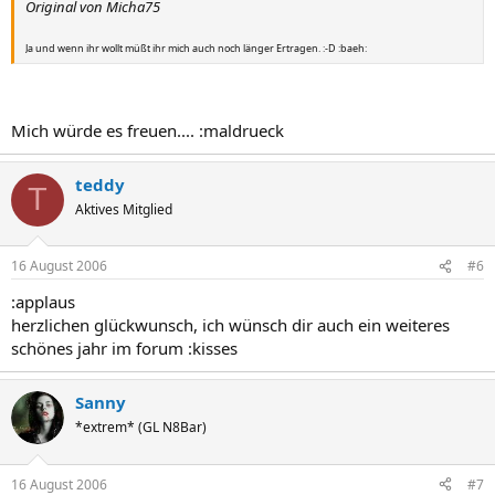
Original von Micha75
Ja und wenn ihr wollt müßt ihr mich auch noch länger Ertragen. :-D :baeh:
Mich würde es freuen.... :maldrueck
teddy
T
Aktives Mitglied
16 August 2006
#6
:applaus
herzlichen glückwunsch, ich wünsch dir auch ein weiteres
schönes jahr im forum :kisses
Sanny
*extrem* (GL N8Bar)
16 August 2006
#7