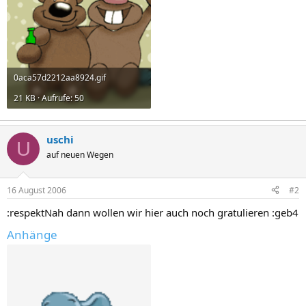
0aca57d2212aa8924.gif
21 KB · Aufrufe: 50
uschi
U
auf neuen Wegen
16 August 2006
#2
:respektNah dann wollen wir hier auch noch gratulieren :geb4
Anhänge