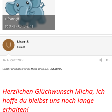
Elfeant.gif
36,3 KB · Aufrufe: 48
User 5
U
Guest
16 August 2006
#3
:scared:
Ein Jahr lang halten wir die Micha schon aus?
Herzlichen Glüchwunsch Micha, ich
hoffe du bleibst uns noch lange
erhalten!