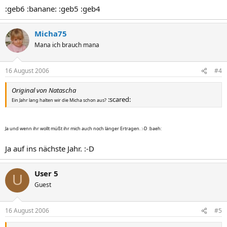
:geb6 :banane: :geb5 :geb4
Micha75
Mana ich brauch mana
16 August 2006
#4
Original von Natascha
:scared:
Ein Jahr lang halten wir die Micha schon aus?
Ja und wenn ihr wollt müßt ihr mich auch noch länger Ertragen. :-D :baeh:
Ja auf ins nächste Jahr. :-D
User 5
U
Guest
16 August 2006
#5