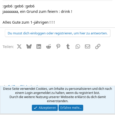
:geb6 :geb6 :geb6
jaaaaaaa, ein Grund zum feiern : drink !
Alles Gute zum 1-jährigen ! ! !
Du musst dich einloggen oder registrieren, um hier zu antworten.
X (Twitter)
Bluesky
LinkedIn
Reddit
Pinterest
Tumblr
WhatsApp
E-Mail
Link
Teilen:
Grüße + Glückwünsche
Diese Seite verwendet Cookies, um Inhalte zu personalisieren und dich nach
einem Login angemeldet zu halten, wenn du registriert bist.
Durch die weitere Nutzung unserer Webseite erklärst du dich damit
Kontakt
Nutzungsbedingungen
Datenschutz
Hilfe
R
einverstanden.
S
S
®
Community platform by XenForo
© 2010-2026 XenForo Ltd.
Akzeptieren
Erfahre mehr…