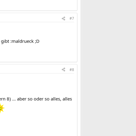
#7
 gibt :maldrueck ;D
#8
8) ... aber so oder so alles, alles