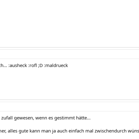
h... :ausheck :rofl ;D :maldrueck
n zufall gewesen, wenn es gestimmt hätte...
mer, alles gute kann man ja auch einfach mal zwischendurch wüns