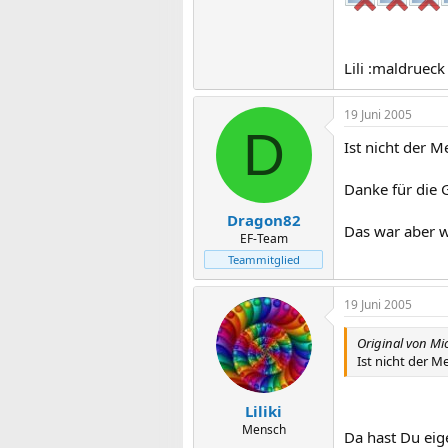
Lili :maldrueck
19 Juni 2005
D
Ist nicht der M
Danke für die
Dragon82
Das war aber wo
EF-Team
Teammitglied
19 Juni 2005
Original von Mi
Ist nicht der M
Liliki
Mensch
Da hast Du eige