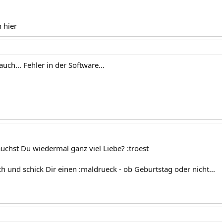
 hier
uch... Fehler in der Software...
auchst Du wiedermal ganz viel Liebe? :troest
h und schick Dir einen :maldrueck - ob Geburtstag oder nicht...