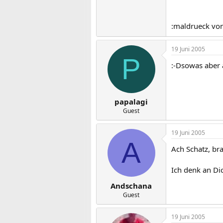
:maldrueck von
19 Juni 2005
P
:-Dsowas aber a
papalagi
Guest
19 Juni 2005
A
Ach Schatz, br
Ich denk an Dic
Andschana
Guest
19 Juni 2005