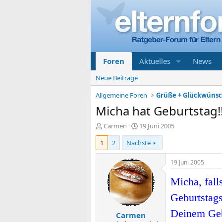
Foren
Aktuelles
News
Neue Beiträge
Allgemeine Foren
Grüße + Glückwüns
Micha hat Geburtstag!!
E
E
Carmen
19 Juni 2005
r
r
1
2
Nächste
s
s
t
t
e
e
19 Juni 2005
l
l
l
l
Micha, fall
e
t
Geburtstags
r
a
m
Deinem Geb
Carmen