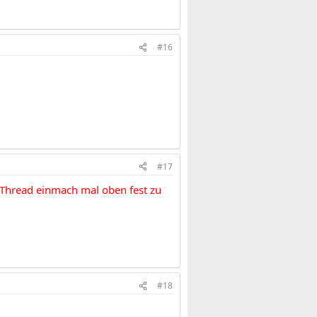
#16
#17
Thread einmach mal oben fest zu
#18