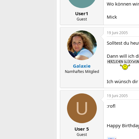
Wo können wir 
User1
Mick
Guest
19 Juni 2005
Solltest du heu
Dann will ich d
Galaxie
Namhaftes Mitglied
Ich wünsch dir 
19 Juni 2005
U
:rofl
Happy Birthda
User 5
Guest