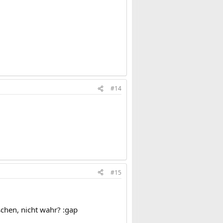
#14
#15
chen, nicht wahr? :gap