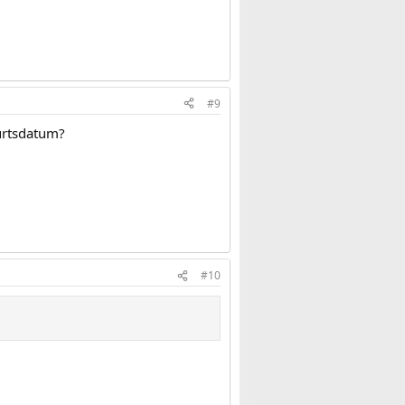
#9
burtsdatum?
#10