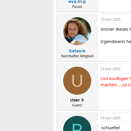
eva.m.p
Pause
19 Juni 2005
Immer dieses A
Irgendwann has
Galaxie
Namhaftes Mitglied
19 Juni 2005
U
Um künftigen S
machen.....so k
User 5
Guest
19 Juni 2005
P
:schuettel