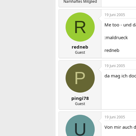
Namhaftes Mitglied
19 Juni 2005
R
Me too - und da
:maldrueck
redneb
redneb
Guest
19 Juni 2005
P
da mag ich doch
pingi78
Guest
19 Juni 2005
U
Von mir auch d