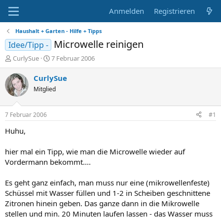
Anmelden
Registrieren
Haushalt + Garten - Hilfe + Tipps
Microwelle reinigen
Idee/Tipp -
E
E
CurlySue
7 Februar 2006
r
r
s
s
CurlySue
t
t
Mitglied
e
e
l
l
l
l
7 Februar 2006
#1
e
t
r
a
Huhu,
m
hier mal ein Tipp, wie man die Microwelle wieder auf
Vordermann bekommt....
Es geht ganz einfach, man muss nur eine (mikrowellenfeste)
Schüssel mit Wasser füllen und 1-2 in Scheiben geschnittene
Zitronen hinein geben. Das ganze dann in die Mikrowelle
stellen und min. 20 Minuten laufen lassen - das Wasser muss