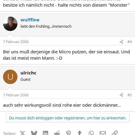
besitze ich nämlich nicht - halte nichts von diesem "Monster"
wulffine
liebt den Frühling...immernoch
7 Februar 2006
#4
Bei uns muß derjenige die Micro putzen, der sie einsaut. Und
das ist meist mein Mann. :-D
ulrichc
U
Guest
7 Februar 2006
#5
auch sehr wirkungsvoll sind rohe eier oder dickmänner...
Du musst dich einloggen oder registrieren, um hier zu antworten.
X (Twitter)
Bluesky
LinkedIn
Reddit
Pinterest
Tumblr
WhatsApp
E-Mail
Link
Teilen: