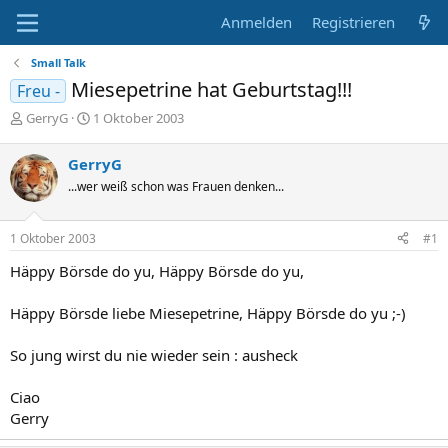
Anmelden
Registrieren
Small Talk
Miesepetrine hat Geburtstag!!!
Freu -
E
E
GerryG
1 Oktober 2003
r
r
s
s
GerryG
t
t
...wer weiß schon was Frauen denken...
e
e
l
l
l
l
1 Oktober 2003
#1
e
t
r
a
Häppy Börsde do yu, Häppy Börsde do yu,
m
Häppy Börsde liebe Miesepetrine, Häppy Börsde do yu ;-)
So jung wirst du nie wieder sein : ausheck
Ciao
Gerry