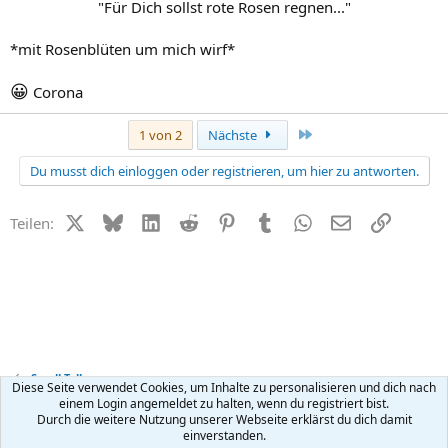
"Für Dich sollst rote Rosen regnen..."​
*mit Rosenblüten um mich wirf*
😀
Corona
Letzte
1 von 2
Nächste
Du musst dich einloggen oder registrieren, um hier zu antworten.
X (Twitter)
Bluesky
LinkedIn
Reddit
Pinterest
Tumblr
WhatsApp
E-Mail
Link
Teilen:
Small Talk
Diese Seite verwendet Cookies, um Inhalte zu personalisieren und dich nach
einem Login angemeldet zu halten, wenn du registriert bist.
Durch die weitere Nutzung unserer Webseite erklärst du dich damit
Kontakt
Nutzungsbedingungen
Datenschutz
Hilfe
R
einverstanden.
S