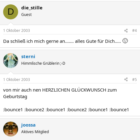
die_stille
D
Guest
1 Oktober 2003
#4
🙂
Da schließ ich mich gerne an....... alles Gute für Dich.....
sterni
Himmlische Grüblerin ;-D
1 Oktober 2003
#5
von mir auch nen HERZLICHEN GLÜCKWUNSCH zum
Geburtstag
:bounce1 :bounce2 :bounce1 :bounce2 :bounce1 :bounce1
joossa
Aktives Mitglied