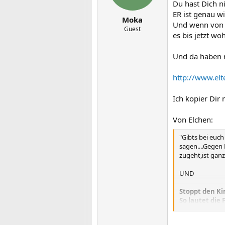
Du hast Dich n
ER ist genau w
Moka
Und wenn von e
Guest
es bis jetzt w
Und da haben m
http://www.el
Ich kopier Dir 
Von Elchen:
"Gibts bei euc
sagen....Gegen
zugeht,ist ganz
UND
Stoppt den Ki
So lautet die
Da stellt sich