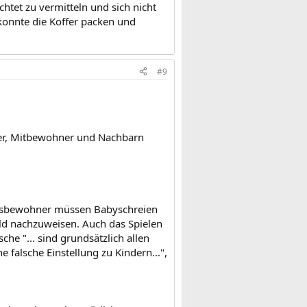
chtet zu vermitteln und sich nicht
acht wird, hinnehmen.
konnte die Koffer packen und
it erfolglos.
#9
ter, Mitbewohner und Nachbarn
 Hausbewohner müssen Babyschreien
chuld nachzuweisen. Auch das Spielen
he "... sind grundsätzlich allen
 falsche Einstellung zu Kindern...",