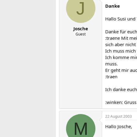
J
Danke
Hallo Susi und 
Josche
Danke für euch
Guest
:traene Mit me
sich aber nicht
Ich muss mich 
Ich komme mir 
muss.
Er geht mir au
:traen
Ich danke euch
:winken: Gruss 
22 August 2003
M
Hallo Josche,