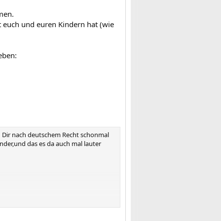
men.
 euch und euren Kindern hat (wie
eben:
h Dir nach deutschem Recht schonmal
nder,und das es da auch mal lauter
uf ist leicht: Kinder sind heute