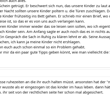
tlich auch alles.
 Schein getrügt. Er beschwert sich nun, das unsere Kinder zu la
er Nacht sollten unsere Kinder poltern u. die Türen zuschlagen. 
 Kinder frühzeitig ins Bett gehen. Er schrieb mir einen Brief, wo
 leise ist, so das er es von uns auch verlangen kann.
en Kinder immer wieder das sie leisen sein sollen, wo ich eigentli
uch Kinder sein. Am Anfang sagte er auch noch das es in nichts a
in Gespräch die Sach in Ruhig zu klären lehnt er ab. Seine Aussag
achen, ich kann ja meine Kinder nicht ershlagen.
 von euch auch schon einmal so ein Problem gehabt.
hr mir da ein paar gute Tipps geben könnt, wie man vielleicht di
isse ruhezeiten an die ihr euch halten müsst. ansonsten hat der 
r wusste als er eingezogen ist das kinder im haus leben. dann hä
ihr seit von der rechtlichen seite her schon mal abgesichert.