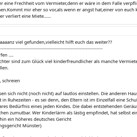
er eine Frechheit vom Vermieter,denn er wäre in dem Falle verpfli
sen den unvermeidlichen Lärm, der durch spielende Kinder verurs
n.Kommt mir eher so vor,als wenn er angst hat,einer von euch 
enzeichen 61, S. 288 / 1985
 verliert eine Miete......
t hinzunehmen. Eine Unterlassungsklage gem. §1004 Abs. I BGB ist som
c 855/ 91
aanz viel gefunden,vielleicht hilft euch das weiter??
--------------------------------------------------------------------
en ....
chter sind zum Glück viel kinderfreundlicher als manche Vermie
len.
, schreien
ssen sich nicht (noch nicht) auf lautlos einstellen. Die anderen
t in Ruhezeiten - es sei denn, den Eltern ist im Einzelfall eine S
ares Bedürfnis eines jeden Kindes. Die dabei entstehenden Geräusc
n zumutbar. Wer Kinderlärm als lästig empfindet, hat selbst eine
hin ein höheres deutsches Gericht
ngsgericht Münster)