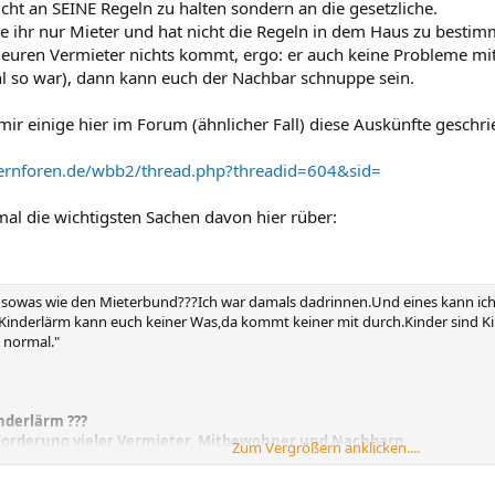
icht an SEINE Regeln zu halten sondern an die gesetzliche.
ie ihr nur Mieter und hat nicht die Regeln in dem Haus zu bestim
uren Vermieter nichts kommt, ergo: er auch keine Probleme mit
ohl so war), dann kann euch der Nachbar schnuppe sein.
ir einige hier im Forum (ähnlicher Fall) diese Auskünfte geschri
ternforen.de/wbb2/thread.php?threadid=604&sid=
mal die wichtigsten Sachen davon hier rüber:
h sowas wie den Mieterbund???Ich war damals dadrinnen.Und eines kann ic
 Kinderlärm kann euch keiner Was,da kommt keiner mit durch.Kinder sind Ki
 normal."
nderlärm ???
 Forderung vieler Vermieter, Mitbewohner und Nachbarn.
Zum Vergrößern anklicken....
 die Frage, ob die Kinder heute lauter geworden sind. Die Antwort dara