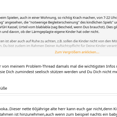
als früher, ihre Umgebung ist aber leider kinderunfreundlicher und 
sache ist aber, daß Kinder nicht wie Radios ein- bzw. ausgeschalte
icklung einen Freiraum, indem sie spielen, rennen, toben - sich bew
dliche Folge ist, daß durch das Spielen mehrerer Kinder oft Geräus
beim Spielen, auch in einer Wohnung, so richtig Krach machen, von 7-22 Uhr
ne so große Belastung?! Flugzeuge und Verkehrslärm sind mit Absta
" angesehen, die "notwenige Begleiterscheinung" des kindlichen Spiels" un
gehen, also warum wird eigentlich normales Spielverhalten von Kind
GH Kassel, Urteil vom blablabla (sag Bescheid, wenn Dus brauchst). Dies g
 Erklärung: Gegenüber Kindern kann jeder, der es für nötig hält, s
n und davon, ob der Lärmgeplagte eigene Kinder hat oder nicht.
er) hinterherzuschreien wäre hingegen sinnlos. Dazu paßt zudem, 
nspruch nehmen zu jeder Tages- und nachtzeit zu feiern, laute Musik 
en ist aber auch auf Ruhe zu achten, z.B. sollen die Kinder nicht von den 
iel zu oft endet dieser Konflikt leider vor Gericht. Die beantragte K
n. Du bist zudem im Rahmen Deiner Aufsichtspflicht für Deine Kinder verant
verpflichtung gem. §1004 Abs. 1, BGB. Meistens jedoch entscheiden d
Zum Vergrößern anklicken....
d oft mit der Begründung, daß diese Art Beeinträchtigung zumutbar 
rten: Kinder machen Lärm, die Gerichtsbarkeit weiss das und deswegen wi
klage nicht stattzugeben sei, gem. §1004 Abs. 2 BGB, abgelehnt.
ir von meinem Problem-Thread damals mal die wichtigsten Infos
heidungen:
s sie Dich zumindest seelisch stützen werden und Du Dich nicht
erlärm im Mehrfamilienhaus ist hinzunehmen. Die Üblichkeit besti
ellungen Dritter, sowie den Bedürfnissen der Kinder und ihrer pfl
58-559 (LT)
rüße
m Mehrfamilienhaus hat die Geräusche, die naturgemäß dem Bewegun
er des Wohnnachbarn entsprechen, hinzunehmen.
71 - 472 (LT)
ka..Dieser nette 60jährige alte herr kann euch gar nicht,denn K
elenden Kindern ist auch empfindlichen Nachbarn zumutbar.
hmen ist hinzunehmen,auch wenn zum beispiel nachts ein baby s
g, Sept. 1989