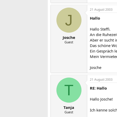
21 August 2003
J
Hallo
Hallo Steffi.
An die Ruhezeit
Josche
Aber er sucht 
Guest
Das schöne Woh
Ein Gespräch l
Mein Vermieter 
Josche
21 August 2003
T
RE: Hallo
Hallo Josche!
Tanja
Ich kenne solc
Guest