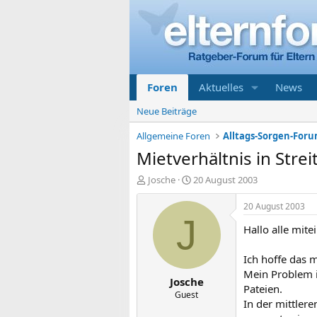
Foren
Aktuelles
News
Neue Beiträge
Allgemeine Foren
Alltags-Sorgen-For
Mietverhältnis in Strei
E
E
Josche
20 August 2003
r
r
s
s
20 August 2003
t
t
J
Hallo alle mite
e
e
l
l
l
l
Ich hoffe das m
e
t
Mein Problem i
Josche
r
a
Pateien.
m
Guest
In der mittlere