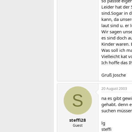
so passte eigen
Leider hat der
sind.Sogar in d
kann, da unsere
laut sind u. er
Wir sagen unser
es sind doch a
Kinder waren. E
Was soll ich m
Vielleicht kat
Ich hoffe das I
Gruß Josche
20 August 2003
S
na es gibt gew
gehabt. denn e
suchen müssen. 
steffi28
lg
Guest
steffi