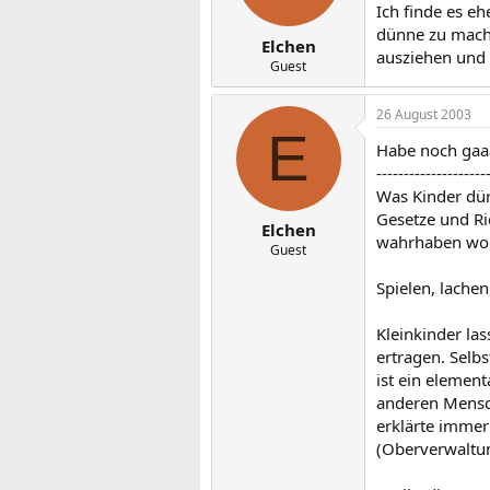
Ich finde es eh
Nachbarn müs
dünne zu mache
Elchen
LG, Berlin Akt
ausziehen und er
Guest
Kinderlärm is
AG, Kassel 872
26 August 2003
E
Habe noch gaaaa
--------------------
Was Kinder dürf
Gesetze und Ri
Elchen
wahrhaben wol
Guest
Spielen, lachen
Kleinkinder la
ertragen. Selbs
ist ein element
anderen Mensche
erklärte immer
(Oberverwaltu