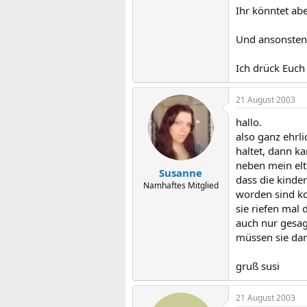
Ihr könntet ab
Und ansonsten 
Ich drück Euch
21 August 2003
hallo.
also ganz ehrl
haltet, dann k
neben mein elt
Susanne
dass die kinder
Namhaftes Mitglied
worden sind ko
sie riefen mal 
auch nur gesagt
müssen sie dam
gruß susi
21 August 2003