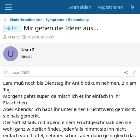
Anmelden
Registrieren
Kinderkrankheiten - Symptome + Behandlung
Mir gehen die Ideen aus...
Hilfe! -
E
E
User2
19 Januar 2005
r
r
s
s
User2
U
t
t
Guest
e
e
l
l
l
l
19 Januar 2005
#1
e
t
r
a
Lara muß noch bis Dienstag ihr Antibiotikum nehmen, 2 x am
m
Tag.
Morgens gehts super, da misch ich es ihr einfach in ihr
Fläschchen.
Aber Abends? Ich habs ihr unter einen Fruchtzwerg gemischt,
sie hats gemerkt.
Der Saft ist süß, mit irgend einem Fruchtgeschmack den sie
wohl ganz widerlich findet. Jedenfalls nimmt sie ihn nicht
einfach vom Löffel, nehmen schon, aber dann geht gleich das