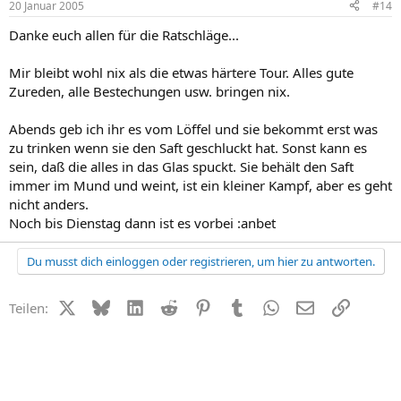
20 Januar 2005
#14
Danke euch allen für die Ratschläge...
Mir bleibt wohl nix als die etwas härtere Tour. Alles gute
Zureden, alle Bestechungen usw. bringen nix.
Abends geb ich ihr es vom Löffel und sie bekommt erst was
zu trinken wenn sie den Saft geschluckt hat. Sonst kann es
sein, daß die alles in das Glas spuckt. Sie behält den Saft
immer im Mund und weint, ist ein kleiner Kampf, aber es geht
nicht anders.
Noch bis Dienstag dann ist es vorbei :anbet
Du musst dich einloggen oder registrieren, um hier zu antworten.
X (Twitter)
Bluesky
LinkedIn
Reddit
Pinterest
Tumblr
WhatsApp
E-Mail
Link
Teilen: