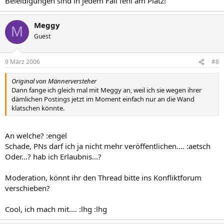
Beleidigungen sind in jedem Fall fehl am Platz!
Meggy
M
Guest
9 März 2006
#8
Original von Männerversteher
Dann fange ich gleich mal mit Meggy an, weil ich sie wegen ihrer
dämlichen Postings jetzt im Moment einfach nur an die Wand
klatschen könnte.
An welche? :engel
Schade, PNs darf ich ja nicht mehr veröffentlichen.... :aetsch
Oder...? hab ich Erlaubnis...?
Moderation, könnt ihr den Thread bitte ins Konfliktforum
verschieben?
Cool, ich mach mit.... :lhg :lhg