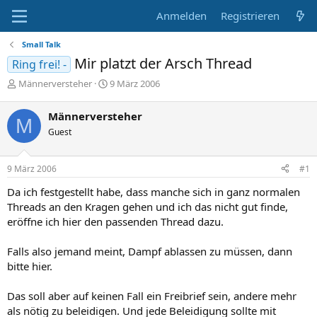
Anmelden
Registrieren
Small Talk
Mir platzt der Arsch Thread
Ring frei! -
E
E
Männerversteher
9 März 2006
r
r
s
s
Männerversteher
M
t
t
Guest
e
e
l
l
l
l
9 März 2006
#1
e
t
r
a
Da ich festgestellt habe, dass manche sich in ganz normalen
m
Threads an den Kragen gehen und ich das nicht gut finde,
eröffne ich hier den passenden Thread dazu.
Falls also jemand meint, Dampf ablassen zu müssen, dann
bitte hier.
Das soll aber auf keinen Fall ein Freibrief sein, andere mehr
als nötig zu beleidigen. Und jede Beleidigung sollte mit