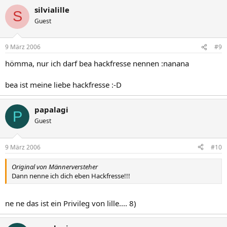
silvialille
S
Guest
9 März 2006
#9
hömma, nur ich darf bea hackfresse nennen :nanana
bea ist meine liebe hackfresse :-D
papalagi
P
Guest
9 März 2006
#10
Original von Männerversteher
Dann nenne ich dich eben Hackfresse!!!
ne ne das ist ein Privileg von lille.... 8)