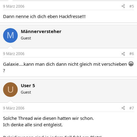
9 März 2006
#5
Dann nenne ich dich eben Hackfresse!!!
Männerversteher
M
Guest
9 März 2006
#6
😀
Galaxie....kann man dich dann nicht gleich mit verschieben
?
User 5
U
Guest
9 März 2006
#7
Solche Thread wie diesen hatten wir schon.
Ich denke alle sind entgleist.