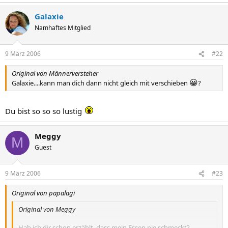
Galaxie
Namhaftes Mitglied
9 März 2006
#22
Original von Männerversteher
😀
Galaxie....kann man dich dann nicht gleich mit verschieben
?
Du bist so so so lustig
Meggy
M
Guest
9 März 2006
#23
Original von papalagi
Original von Meggy
Hab ich dir schon erzählt, dass mein Essen nie schmeckt?