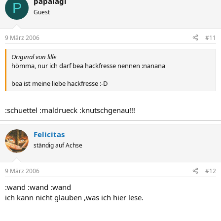
papalagi
P
Guest
9 März 2006
#11
Original von lille
hömma, nur ich darf bea hackfresse nennen :nanana
bea ist meine liebe hackfresse :-D
:schuettel :maldrueck :knutschgenau!!!
Felicitas
ständig auf Achse
9 März 2006
#12
:wand :wand :wand
ich kann nicht glauben ,was ich hier lese.