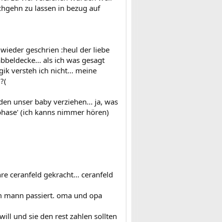
urchgehn zu lassen in bezug auf
ieder geschrien :heul der liebe
beldecke... als ich was gesagt
gik versteh ich nicht... meine
?(
den unser baby verziehen... ja, was
 phase' (ich kanns nimmer hören)
re ceranfeld gekracht... ceranfeld
em mann passiert. oma und opa
will und sie den rest zahlen sollten