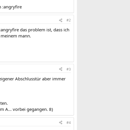
 :angryfire
#2
angryfire das problem ist, dass ich
on meinem mann.
#3
 eigener Abschlusstür aber immer
ten.
m A... vorbei gegangen. 8)
#4