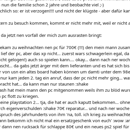
 nun die familie schon 2 jahre und beobachte viel ;-)
sächlich so: er ist verzogen!!!! und nicht der klügste - aber dafür k
ern zu besuch kommen, kommt er nicht mehr mit, weil er nicht an
 da jetzt nen vorfall der mich zum ausrasten bringt:
ekam zu weihnachten nen pc für 700€ (!!!) den mein mann zusam
 lief der pc, aber das xp nicht... zuerst wars schwagerlein egal, da 
cht gelogen!) auch so spielen kann.... okay... dann nach ner woch
ht... da gabs jetzt ärger mit dem lieferanten und es hat sich bi
 er von usn ein altes board haben können um damti unter dem 98er 
r kam jeden 2. tag ein anruf, dass der pc nicht mehr ging... wa
cht hat... da kann man nur staunen :shake
crash hat mein mann den pc mitgenommen weils ihm zu blöd wurd
pc flott zu kriegen.
seine playstation 2... tja, die hat er auch kaputt bekommen... oh
rch eigenverschulden :shake 70€ reparatur... und nach ner woche 
pruch des jahrhunderts von ihm 'na, toll. ich krieg zu weihnachte
 dann bekomm ich nicht mal ein ersatzgeschenk von euch' :wow :an
 dann nen rucksack für schlappe 80€ und ein neues ps2 spiel fü