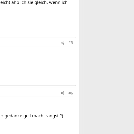
eicht ahb ich sie gleich, wenn ich
#5
#6
der gedanke geil macht :angst ?(