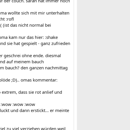
f der couch. sarah hat immer noch
oma wollte sich mit mir unterhalten
t :rofl
 (ist das nicht normal bei
n oma kam nur das hier: :shake
und sie hat gespielt - ganz zufrieden
er geschrei ohne ende. diesmal
efend auf meinem bauch
inem bauch? den ganzen nachmittag
e blöde ;D).. omas kommentar:
extrem, dass sie rot anlief und
hon :wow :wow :wow
hluckt und dann erstickt... er meinte
el zu viel verziehen würden weil