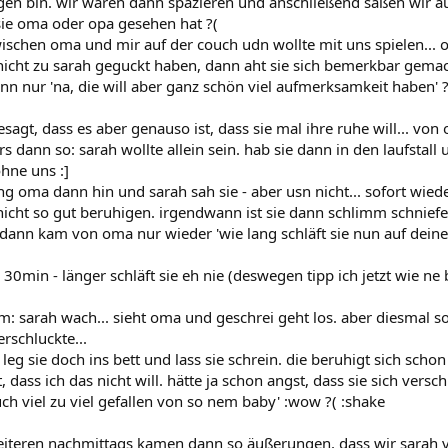
n bin. wir waren dann spazieren und anschließend saßen wir au
ie oma oder opa gesehen hat ?(
wischen oma und mir auf der couch udn wollte mit uns spielen... 
icht zu sarah geguckt haben, dann aht sie sich bemerkbar gemach
 nur 'na, die will aber ganz schön viel aufmerksamkeit haben' ?(
sagt, dass es aber genauso ist, dass sie mal ihre ruhe will... vo
s dann so: sarah wollte allein sein. hab sie dann in den laufstall 
hne uns :]
g oma dann hin und sarah sah sie - aber usn nicht... sofort wied
 nicht so gut beruhigen. irgendwann ist sie dann schlimm schni
 dann kam von oma nur wieder 'wie lang schläft sie nun auf de
 30min - länger schläft sie eh nie (deswegen tipp ich jetzt wie n
 sarah wach... sieht oma und geschrei geht los. aber diesmal so 
rschluckte...
leg sie doch ins bett und lass sie schrein. die beruhigt sich sc
, dass ich das nicht will. hätte ja schon angst, dass sie sich versc
euch viel zu viel gefallen von so nem baby' :wow ?( :shake
eiteren nachmittags kamen dann so äußerungen, dass wir sarah vi