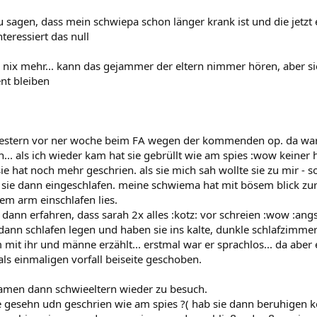
sagen, dass mein schwiepa schon länger krank ist und die jetzt
teressiert das null
 nix mehr... kann das gejammer der eltern nimmer hören, aber sie
nt bleiben
gestern vor ner woche beim FA wegen der kommenden op. da war
... als ich wieder kam hat sie gebrüllt wie am spies :wow keiner ha
e hat noch mehr geschrien. als sie mich sah wollte sie zu mir - s
 ist sie dann eingeschlafen. meine schwiema hat mit bösem blick 
em arm einschlafen lies.
 dann erfahren, dass sarah 2x alles :kotz: vor schreien :wow :ang
e dann schlafen legen und haben sie ins kalte, dunkle schlafzimme
m mit ihr und männe erzählt... erstmal war er sprachlos... da aber
als einmaligen vorfall beiseite geschoben.
kamen dann schwieeltern wieder zu besuch.
e gesehn udn geschrien wie am spies ?( hab sie dann beruhigen k