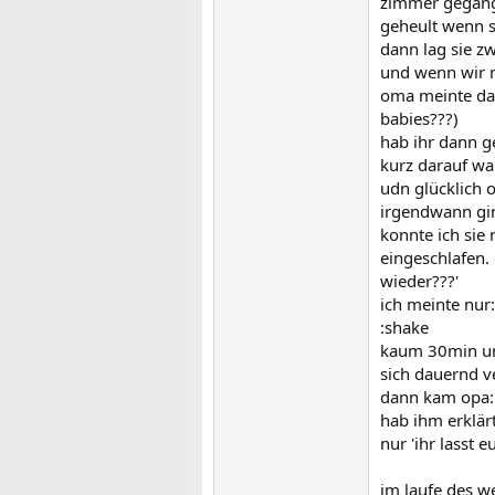
zimmer gegange
geheult wenn s
dann lag sie z
und wenn wir n
oma meinte dann
babies???)
hab ihr dann ge
kurz darauf war
udn glücklich o
irgendwann gin
konnte ich sie
eingeschlafen.
wieder???'
ich meinte nur:
:shake
kaum 30min um:
sich dauernd ve
dann kam opa: 
hab ihm erklärt
nur 'ihr lasst 
im laufe des w