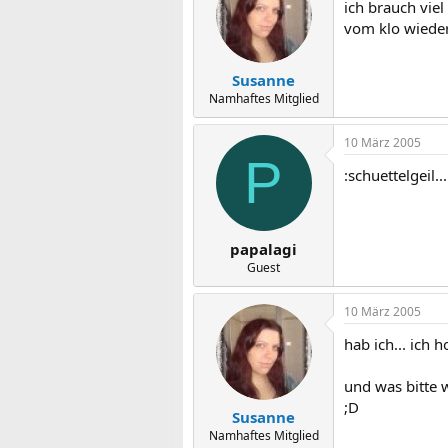
ich brauch viel
vom klo wiede
Susanne
Namhaftes Mitglied
10 März 2005
P
:schuettelgeil..
papalagi
Guest
10 März 2005
hab ich... ich 
und was bitte w
;D
Susanne
Namhaftes Mitglied