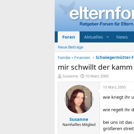
Foren
Aktuelles
News
Neue Beiträge
Familie + Finanzen
Schwiegermütter-
mir schwillt der kamm
E
E
Susanne
10 März 2005
r
r
s
s
10 März 2005
t
t
wie kriegt ihr
e
e
l
l
l
l
wie regelt ihr 
e
t
Susanne
r
a
bei uns ist da
m
Namhaftes Mitglied
größeren streit.