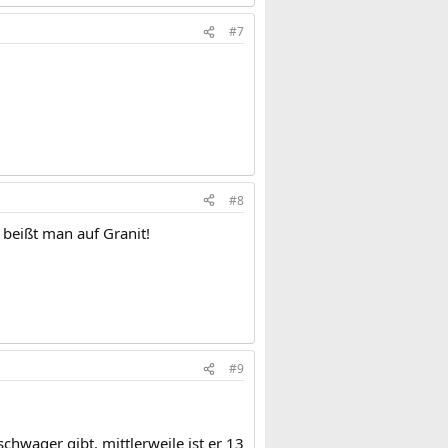
#7
#8
 beißt man auf Granit!
#9
hwager gibt. mittlerweile ist er 13