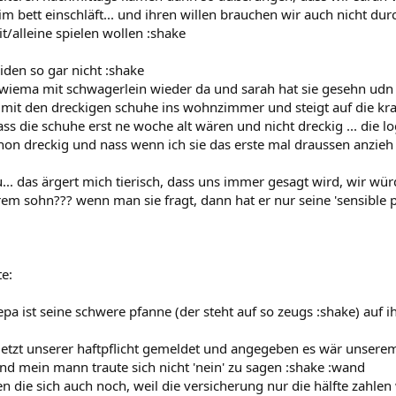
n im bett einschläft... und ihren willen brauchen wir auch nicht d
/alleine spielen wollen :shake
iden so gar nicht :shake
wiema mit schwagerlein wieder da und sarah hat sie gesehn udn w
 mit den dreckigen schuhe ins wohnzimmer und steigt auf die krab
ass die schuhe erst ne woche alt wären und nicht dreckig ... die lo
hon dreckig und nass wenn ich sie das erste mal draussen anzieh 
... das ärgert mich tierisch, dass uns immer gesagt wird, wir wür
hrem sohn??? wenn man sie fragt, dann hat er nur seine 'sensible
te:
 ist seine schwere pfanne (der steht auf so zeugs :shake) auf ih
jetzt unserer haftpflicht gemeldet und angegeben es wär unser
und mein mann traute sich nicht 'nein' zu sagen :shake :wand
n die sich auch noch, weil die versicherung nur die hälfte zahlen 