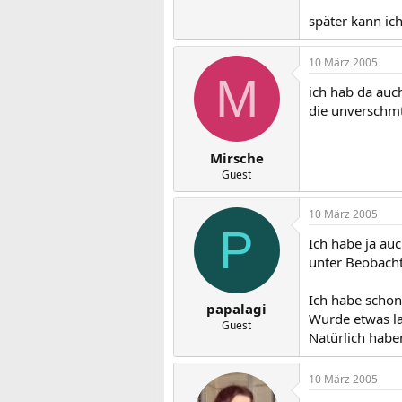
später kann ic
10 März 2005
M
ich hab da auc
die unverschmt
Mirsche
Guest
10 März 2005
P
Ich habe ja au
unter Beobach
Ich habe scho
papalagi
Wurde etwas la
Guest
Natürlich habe
10 März 2005