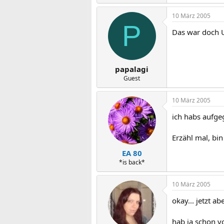
10 März 2005
P
Das war doch U
papalagi
Guest
10 März 2005
ich habs aufge
Erzähl mal, bin
EA 80
*is back*
10 März 2005
okay... jetzt a
hab ja schon v