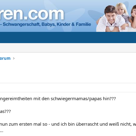
Forum
 ungereimtheiten mit den schwiegermamas/papas hin???
das???
s nun zum ersten mal so - und ich bin überrascht und weiß nicht,
..