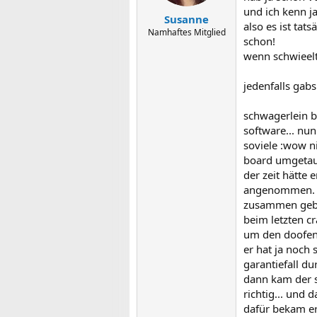
und ich kenn ja
Susanne
also es ist tat
Namhaftes Mitglied
schon!
wenn schwieelt
jedenfalls gabs
schwagerlein b
software... nun
soviele :wow ni
board umgetausc
der zeit hätte
angenommen. nu
zusammen gebra
beim letzten 
um den doofen 
er hat ja noch 
garantiefall du
dann kam der s
richtig... und
dafür bekam er