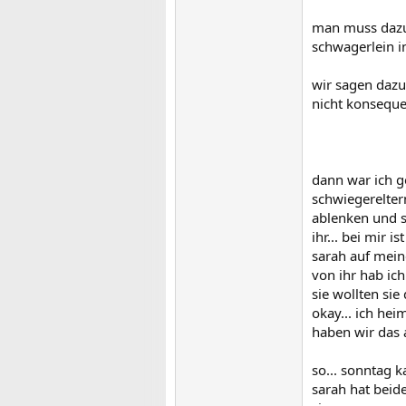
man muss dazu 
schwagerlein in
wir sagen dazu
nicht konseque
dann war ich 
schwiegereltern
ablenken und si
ihr... bei mir
sarah auf mein
von ihr hab ich
sie wollten si
okay... ich hei
haben wir das 
so... sonntag 
sarah hat beid