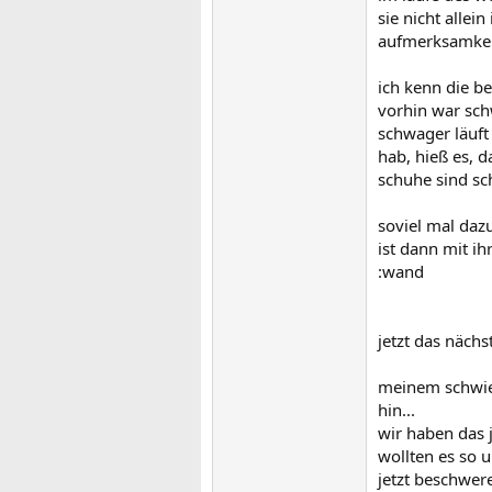
sie nicht allei
aufmerksamkeit
ich kenn die be
vorhin war sch
schwager läuft
hab, hieß es, d
schuhe sind sc
soviel mal dazu
ist dann mit i
:wand
jetzt das nächs
meinem schwiepa
hin...
wir haben das 
wollten es so 
jetzt beschwere