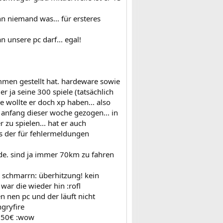
ann niemand was... für ersteres
 unsere pc darf... egal!
men gestellt hat. hardeware sowie
er ja seine 300 spiele (tatsächlich
e wollte er doch xp haben... also
s anfang dieser woche gezogen... in
zu spielen... hat er auch
s der für fehlermeldungen
e. sind ja immer 70km zu fahren
ne schmarrn: überhitzung! kein
war die wieder hin :rofl
n nen pc und der läuft nicht
gryfire
r 50€ :wow