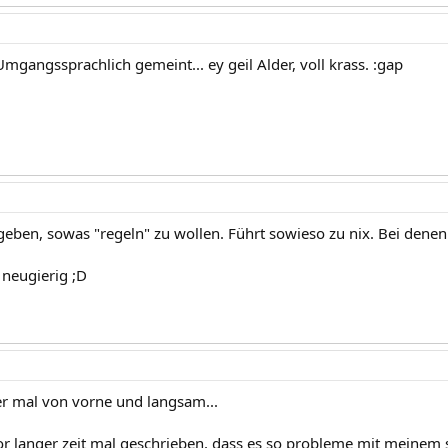
mgangssprachlich gemeint... ey geil Alder, voll krass. :gap
geben, sowas "regeln" zu wollen. Führt sowieso zu nix. Bei denen
 neugierig ;D
ber mal von vorne und langsam...
or langer zeit mal geschrieben, dass es so probleme mit meinem sc