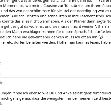
tte sie irgendwas anderes gemacht. "Ich fahre dann los" .. "Warte 
m Moment los, wo meine Cousine zur Tür stürzte, um ihrem Papa 
. und das war das schlimmste für Sie. Bei der Beerdigung war es
weinen. Alle schluchzten und schnäuzten in ihre Taschentücher. Ic
m konnte das alles nicht wahrhaben. Als der Pfarrer dann sagte "
 geht es gut da wo er ist und sie müssen nicht weinen". Grrrrrrr
tte den Mann erschlagen können für diesen Spruch. Ich durfte lei
🙁
nde: Ich habe nie geweint aber denken muss ich oft an ihn
ler etc. dürfen behalten werden. Hoffe man kann es lesen, hab ein
:
3
in
ungen, finde ich ebenso wie Du und Anke selbst ganz fürchterlich
 mich ganz genau, dass die wenigsten mir bei meinem Leid beiste
l.