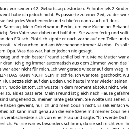
kurz vor seinem 42. Geburtstag gestorben. Er hinterließ 2 Kinder 
weint habe ich jedoch nicht. Es passierte zu einer Zeit, zu der wir 
sie fast jedes Wochenende und schliefen dann auch oft dort.
m Samstag. Mein Onkel war in Berlin, um eine Küche bei Bekannt
h). Sein Vater war dabei und half ihm. Sie waren fertig und soll
n den Eßtisch. Plötzlich kippte er nach vorne auf den Teller und 
nsstil. Viel rauchen und am Wochenende immer Alkohol. Es sol
nem Opa. Was das war, hat er jedoch nie gesagt.
stag und mein bester Freund schlief bei mir. Meine Mutter war au
dran. Ich ging immer automatisch aus dem Zimmer, wenn das Tel
Es war aber nicht für mich. Ich war gerade wieder auf dem Weg i
EIN! DAS KANN NICHT SEIN!!!" schrie. Ich war total geschockt, wus
n Flur, setzte sich auf den Boden und haute immer wieder seinen
?!". "Bodo ist tot". Ich wusste in dem moment absolut nicht, wie i
der so, als es passierte. Mein Freund ist gleich nach Hause gefa
 sind umgehend zu meiner Tante gefahren. Sie wollte uns sehen. E
e haben geweint, nur ich und mein Cousin nicht. Er saß einfach wi
her. Ich kann mich genau an die eine Szene mit meiner Cousine 
n verabschiedete sich von einer Frau und sagte: "Ich werde Dich 
tterlich. Für sie war es besonders schlimm, da sie sich nicht von i