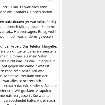
und 1 Frau. Es war alles sehr
sehr viel Kontakt zu ihnen hatten.
en aufzubauen (er war selbständig
ten nurnoch Mittag essen. Er setzte
war tot... Herzversagen. Es lag wohl
l wohl noch was anderes gewesen
f der Arbeit. Das Telefon klingelte.
efon klingelte, da es eh meistens
n mein Zimmer, als mein Vater
ste nicht was los war. Er legte auf
 Kopf gegen die Wand. "Was ist
ch reagieren sollte. Ich war
hren. Meine Mutter kam von der
s war alles so schrecklich
e erstarrt da. Wir Kinder saßen alle
erinnern. Wir guckten "Acapulco
niemals vergessen". Sie weinte
hm verabschiedet hatte. Als er nach