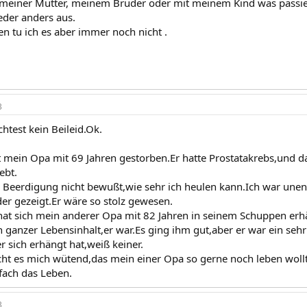
meiner Mutter, meinem Bruder oder mit meinem Kind was passier
der anders aus.
en tu ich es aber immer noch nicht .
3
test kein Beileid.Ok.
st mein Opa mit 69 Jahren gestorben.Er hatte Prostatakrebs,und d
ebt.
r Beerdigung nicht bewußt,wie sehr ich heulen kann.Ich war unend
der gezeigt.Er wäre so stolz gewesen.
 hat sich mein anderer Opa mit 82 Jahren in seinem Schuppen erhä
n ganzer Lebensinhalt,er war.Es ging ihm gut,aber er war ein seh
sich erhängt hat,weiß keiner.
 es mich wütend,das mein einer Opa so gerne noch leben wollte
fach das Leben.
3