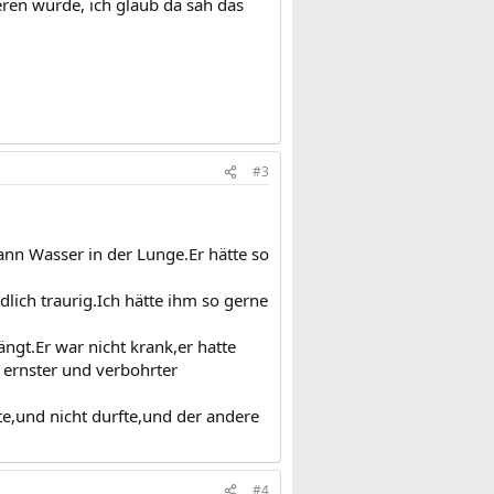
en würde, ich glaub da säh das
#3
ann Wasser in der Lunge.Er hätte so
lich traurig.Ich hätte ihm so gerne
ngt.Er war nicht krank,er hatte
r ernster und verbohrter
,und nicht durfte,und der andere
#4