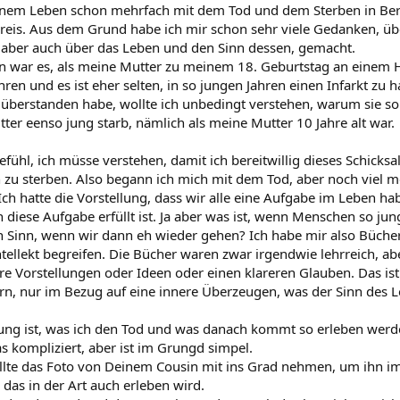
inem Leben schon mehrfach mit dem Tod und dem Sterben in Ber
reis. Aus dem Grund habe ich mir schon sehr viele Gedanken, ü
ber auch über das Leben und den Sinn dessen, gemacht.
n war es, als meine Mutter zu meinem 18. Geburtstag an einem He
hren und es ist eher selten, in so jungen Jahren einen Infarkt z
r überstanden habe, wollte ich unbedingt verstehen, warum sie s
ter eenso jung starb, nämlich als meine Mutter 10 Jahre alt war.
efühl, ich müsse verstehen, damit ich bereitwillig dieses Schicks
h zu sterben. Also begann ich mich mit dem Tod, aber noch viel 
Ich hatte die Vorstellung, dass wir alle eine Aufgabe im Leben ha
iese Aufgabe erfüllt ist. Ja aber was ist, wenn Menschen so ju
n Sinn, wenn wir dann eh wieder gehen? Ich habe mir also Büche
tellekt begreifen. Die Bücher waren zwar irgendwie lehrreich, ab
re Vorstellungen oder Ideen oder einen klareren Glauben. Das ist j
n, nur im Bezug auf eine innere Überzeugen, was der Sinn des L
ng ist, was ich den Tod und was danach kommt so erleben werde
s kompliziert, aber ist im Grungd simpel.
te das Foto von Deinem Cousin mit ins Grad nehmen, um ihn im
 das in der Art auch erleben wird.