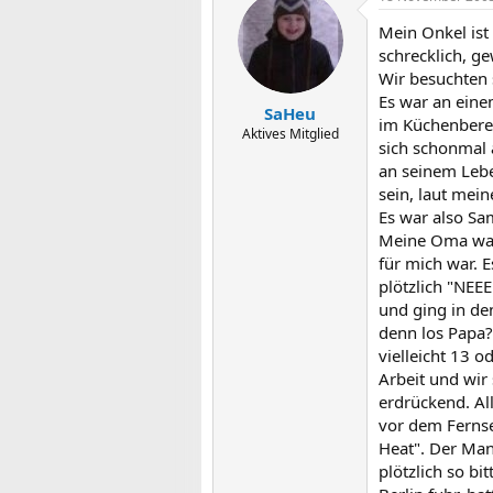
Mein Onkel ist 
schrecklich, ge
Wir besuchten 
Es war an eine
SaHeu
im Küchenbereic
Aktives Mitglied
sich schonmal a
an seinem Lebe
sein, laut mei
Es war also Sam
Meine Oma war 
für mich war. 
plötzlich "NEEE
und ging in de
denn los Papa?!
vielleicht 13 o
Arbeit und wir
erdrückend. All
vor dem Fernse
Heat". Der Man
plötzlich so bi