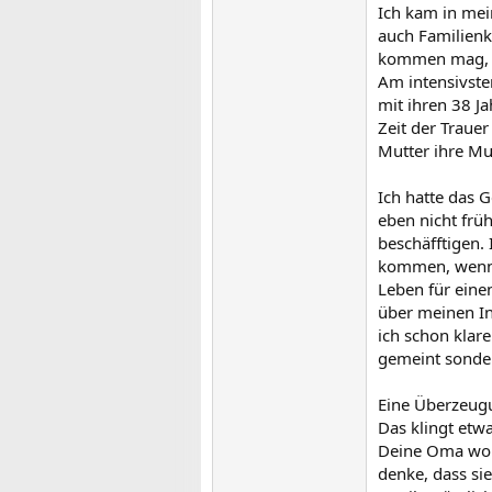
Ich kam in me
auch Familienk
kommen mag, a
Am intensivste
mit ihren 38 Ja
Zeit der Traue
Mutter ihre Mut
Ich hatte das G
eben nicht frü
beschäfftigen. 
kommen, wenn d
Leben für eine
über meinen In
ich schon klare
gemeint sonder
Eine Überzeugu
Das klingt etwa
Deine Oma woll
denke, dass sie