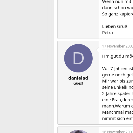
Wenn nun mit 
dann schon wie
So ganz kapier
Lieben Gruß
Petra
17 November 200
D
Hm,gut,du möch
Vor 7 Jahren i
gerne noch gel
danielad
Mir war bis zu
Guest
seine Enkelkin
2 Jahre später
eine Frau,dere
mann.Warum er 
Manchmal macht
nimmt sich ein
18 November 200