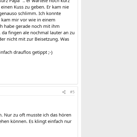
kurz Papa" .. er wartete noch kurz
einen Kuss zu geben. Er kam nie
 genauso schlimm. Ich konnte
h kam mir vor wie in einem
Ich habe gerade noch mit ihm
, da fingen ale nochmal lauter an zu
der nicht mit zur Beisetzung. Was
fach drauflos getippt ;-)
#5
. Nur zu oft musste ich das hören
hen können. Es klingt einfach nur