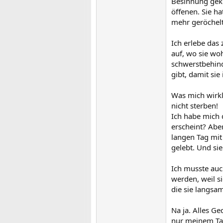
Besinnung geko
öffenen. Sie ha
mehr geröchel
Ich erlebe das
auf, wo sie woh
schwerstbehind
gibt, damit sie
Was mich wirkli
nicht sterben!
Ich habe mich 
erscheint? Aber
langen Tag mit 
gelebt. Und sie
Ich musste auc
werden, weil si
die sie langsa
Na ja. Alles Ge
nur meinem Ta