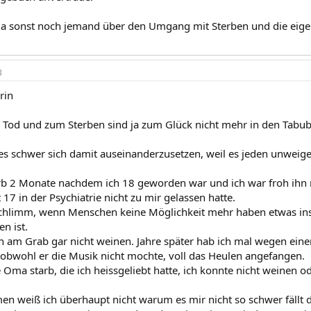
 ja sonst noch jemand über den Umgang mit Sterben und die ei
3
rin
od und zum Sterben sind ja zum Glück nicht mehr in den Tabub
 es schwer sich damit auseinanderzusetzen, weil es jeden unweige
rb 2 Monate nachdem ich 18 geworden war und ich war froh ihn
t 17 in der Psychiatrie nicht zu mir gelassen hatte.
schlimm, wenn Menschen keine Möglichkeit mehr haben etwas ins 
n ist.
h am Grab gar nicht weinen. Jahre später hab ich mal wegen einer
 obwohl er die Musik nicht mochte, voll das Heulen angefangen.
 Oma starb, die ich heissgeliebt hatte, ich konnte nicht weinen o
weiß ich überhaupt nicht warum es mir nicht so schwer fällt 