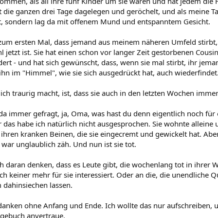
mmen, als all ihre fünf Kinder um sie waren und hat jedem die
t die ganzen drei Tage dagelegen und geröchelt, und als meine Tan
t, sondern lag da mit offenem Mund und entspanntem Gesicht.
 zum ersten Mal, dass jemand aus meinem näheren Umfeld stirbt, 
l jetzt ist. Sie hat einen schon vor langer Zeit gestorbenen Cousin
ert - und hat sich gewünscht, dass, wenn sie mal stirbt, ihr jem
 ihn im "Himmel", wie sie sich ausgedrückt hat, auch wiederfindet
ch traurig macht, ist, dass sie auch in den letzten Wochen immer 
da immer gefragt, ja, Oma, was hast du denn eigentlich noch für 
 das habe ich natürlich nicht ausgesprochen. Sie wohnte alleine 
ihren kranken Beinen, die sie eingecremt und gewickelt hat. Aber
 war unglaublich zäh. Und nun ist sie tot.
h daran denken, dass es Leute gibt, die wochenlang tot in ihrer
ch keiner mehr für sie interessiert. Oder an die, die unendliche Q
m dahinsiechen lassen.
danken ohne Anfang und Ende. Ich wollte das nur aufschreiben, und
gebuch anvertraue.