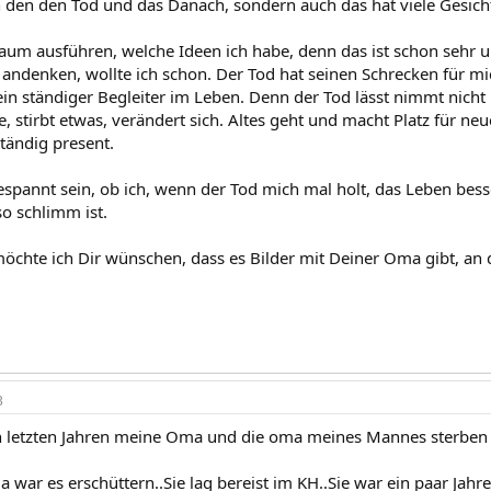
h den den Tod und das Danach, sondern auch das hat viele Gesicht
kaum ausführen, welche Ideen ich habe, denn das ist schon sehr 
 andenken, wollte ich schon. Der Tod hat seinen Schrecken für mic
 ein ständiger Begleiter im Leben. Denn der Tod lässt nimmt nic
 stirbt etwas, verändert sich. Altes geht und macht Platz für ne
ständig present.
espannt sein, ob ich, wenn der Tod mich mal holt, das Leben bess
so schlimm ist.
 möchte ich Dir wünschen, dass es Bilder mit Deiner Oma gibt, an 
3
n letzten Jahren meine Oma und die oma meines Mannes sterben 
war es erschüttern..Sie lag bereist im KH..Sie war ein paar Jahr