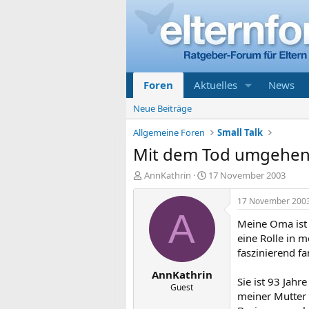
Foren
Aktuelles
News
Neue Beiträge
Allgemeine Foren
Small Talk
Mit dem Tod umgehe
E
E
AnnKathrin
17 November 2003
r
r
s
s
17 November 200
t
t
A
Meine Oma ist h
e
e
l
l
eine Rolle in m
l
l
faszinierend fa
e
t
AnnKathrin
r
a
Sie ist 93 Jahr
m
Guest
meiner Mutter 