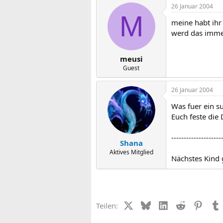
26 Januar 2004
M
meine habt ihr
werd das immer
meusi
Guest
26 Januar 2004
Was fuer ein su
Euch feste die
--------------------
Shana
Aktives Mitglied
Nächstes Kind 
X (Twitter)
Bluesky
LinkedIn
Reddit
Pinter
Teilen: