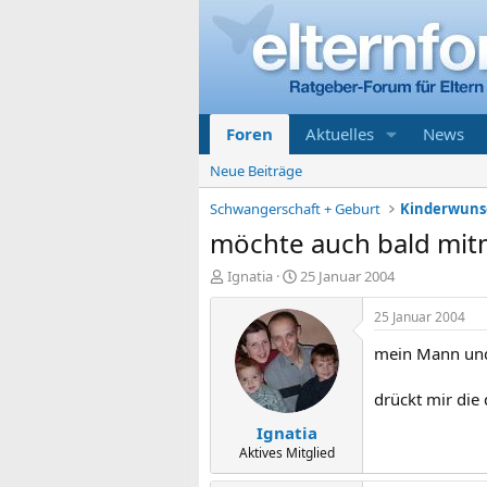
Foren
Aktuelles
News
Neue Beiträge
Schwangerschaft + Geburt
Kinderwunsc
möchte auch bald mit
E
E
Ignatia
25 Januar 2004
r
r
s
s
25 Januar 2004
t
t
mein Mann und 
e
e
l
l
l
l
drückt mir die
e
t
Ignatia
r
a
m
Aktives Mitglied