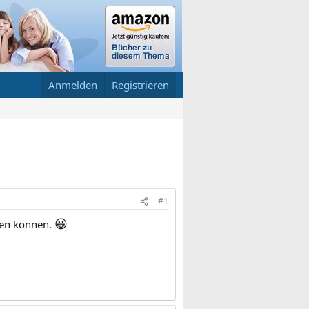
Anmelden
Registrieren
#1
😀
hen können.