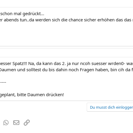
 schon mal gedrückt...
 abends tun..da werden sich die chance sicher erhöhen das das 
esser Spatz!!! Na, da kann das 2. ja nur ncoh suesser wrden0- wa
 Daumen und solltest du bis dahin noch Fragen haben, bin cih da f
-----
geplant, bitte Daumen drücken!
Du musst dich einloggen
est
Tumblr
WhatsApp
E-Mail
Link