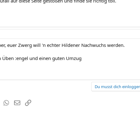
ufall auf diese Seite gestoßen und finde sie richtig toll.
ber, euer Zwerg will 'n echter Hildener Nachwuchs werden.
im Üben :engel und einen guten Umzug
Du musst dich einloggen
est
Tumblr
WhatsApp
E-Mail
Link