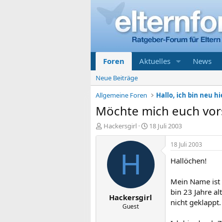
Foren
Aktuelles
News
Neue Beiträge
Allgemeine Foren
Hallo, ich bin neu hi
Möchte mich euch vor
E
E
Hackersgirl
18 Juli 2003
r
r
s
s
18 Juli 2003
t
t
H
Hallöchen!
e
e
l
l
l
l
Mein Name ist 
e
t
bin 23 Jahre a
Hackersgirl
r
a
nicht geklappt.
m
Guest