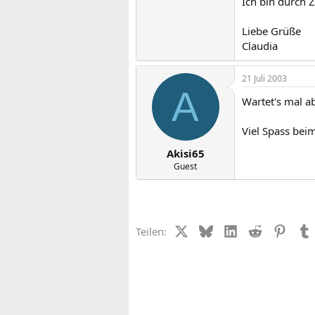
Ich bin durch Z
Liebe Grüße
Claudia
21 Juli 2003
A
Wartet's mal a
Viel Spass be
Akisi65
Guest
X (Twitter)
Bluesky
LinkedIn
Reddit
Pinter
Teilen: