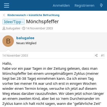
Anmelden
Registrieren
Kinderwunsch + künstliche Befruchtung
Mönchspfeffer
Idee/Tipp -
E
E
balugalee
14 November 2003
r
r
s
s
balugalee
B
t
t
Neues Mitglied
e
e
l
l
l
l
14 November 2003
#1
e
t
r
a
Hallo,
m
habe vor ein paar Tagen in der Zeitung gelesen, dass man
Mönchspfeffer bei einem unregelmäßigem Zyklus (meiner
liegt bei 28-38 Tage) einnehmen kann. Da ich einen Tag
vorher bei meiner FA war und ich erst in einigen Wochen
wieder einen Termin kriege, versuche ich jetzt auf diesem
Weg etwas darüber rauszufinden. Wir üben jetzt schon länger
an einem zweiten Kind, aber bei so 'nem Durcheinander im
Zyklus kann ich halt nicht sagen, wann die "gefährliche Zeit"