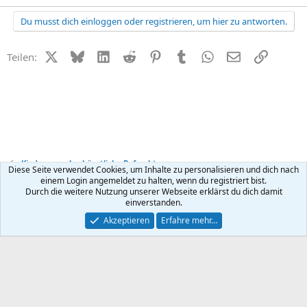
Du musst dich einloggen oder registrieren, um hier zu antworten.
X (Twitter)
Bluesky
LinkedIn
Reddit
Pinterest
Tumblr
WhatsApp
E-Mail
Link
Teilen:
Kinderwunsch + künstliche Befruchtung
Diese Seite verwendet Cookies, um Inhalte zu personalisieren und dich nach
einem Login angemeldet zu halten, wenn du registriert bist.
Durch die weitere Nutzung unserer Webseite erklärst du dich damit
Kontakt
Nutzungsbedingungen
Datenschutz
Hilfe
R
einverstanden.
S
S
®
Community platform by XenForo
© 2010-2026 XenForo Ltd.
Akzeptieren
Erfahre mehr…