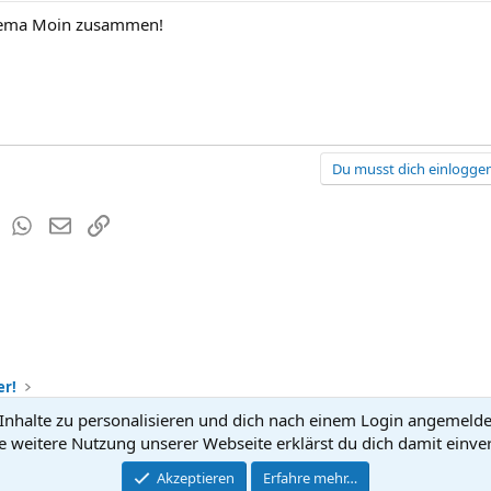
Thema Moin zusammen!
Du musst dich einloggen
est
Tumblr
WhatsApp
E-Mail
Link
er!
nhalte zu personalisieren und dich nach einem Login angemeldet 
Kontakt
Nutzun
e weitere Nutzung unserer Webseite erklärst du dich damit einve
®
Community platform by XenForo
Akzeptieren
Erfahre mehr…
© 2010-2026 XenForo Ltd.