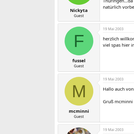
Thüringen...da
natürlich vor
Nickyta
Guest
19 Mai 2003
F
herzlich willk
viel spas hier 
fussel
Guest
19 Mai 2003
M
Hallo auch vo
Gruß mcminni 
mcminni
Guest
19 Mai 2003