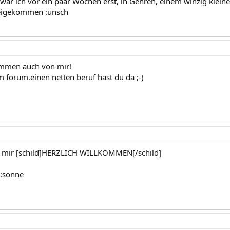
 war ich vor ein paar Wochen erst, in Gehren, einem winzig kleine
beigekommen :unsch
ommen auch von mir!
im forum.einen netten beruf hast du da ;-)
n mir [schild]HERZLICH WILLKOMMEN[/schild]
:sonne