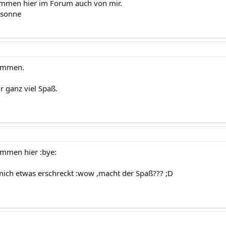
ommen hier im Forum auch von mir.
:sonne
kommen.
r ganz viel Spaß.
ommen hier :bye:
mich etwas erschreckt :wow ,macht der Spaß??? ;D