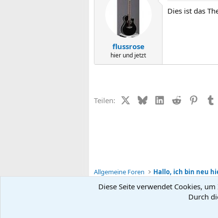
Dies ist das 
flussrose
hier und jetzt
X (Twitter)
Bluesky
LinkedIn
Reddit
Pinter
Teilen:
Allgemeine Foren
Hallo, ich bin neu hi
Diese Seite verwendet Cookies, um I
Durch di