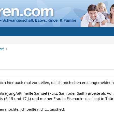
er!
mich hier auch mal vorstellen, da ich mich eben erst angemeldet 
Jahre jung/alt, heiße Samuel (kurz: Sam oder Saith) arbeite als 
s (6;15 und 17 J.) und meiner Frau in Eisenach - das liegt in Thü
n möchte, ich beiße nicht... :ausheck