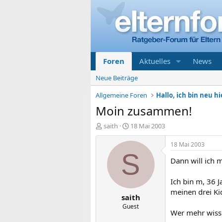
Foren
Aktuelles
News
Neue Beiträge
Allgemeine Foren
Hallo, ich bin neu hi
Moin zusammen!
E
E
saith
18 Mai 2003
r
r
s
s
18 Mai 2003
t
t
S
Dann will ich 
e
e
l
l
l
l
Ich bin m, 36 
e
t
meinen drei Kid
saith
r
a
m
Guest
Wer mehr wisse