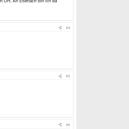
n Ort. An Eisenach bin ich da
#4
#5
#6