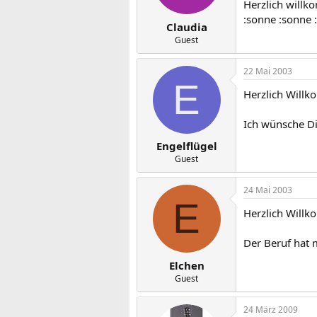
Herzlich willk
:sonne :sonne 
Claudia
Guest
22 Mai 2003
E
Herzlich Will
Ich wünsche Di
Engelflügel
Guest
24 Mai 2003
E
Herzlich Willk
Der Beruf hat 
Elchen
Guest
24 März 2009