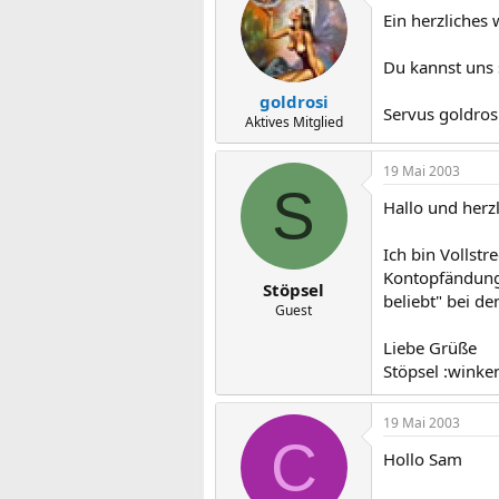
Ein herzliches
Du kannst uns 
goldrosi
Servus goldros
Aktives Mitglied
19 Mai 2003
S
Hallo und herz
Ich bin Vollst
Kontopfändung
Stöpsel
beliebt" bei d
Guest
Liebe Grüße
Stöpsel :winke
19 Mai 2003
C
Hollo Sam