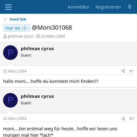
Anmelden
Registrieren
Small Talk
@Moni301068
nur so ;-) -
E
E
philmax cyrus
22 März 2004
r
r
s
s
philmax cyrus
P
t
t
Guest
e
e
l
l
l
l
22 März 2004
#1
e
t
r
a
hallo moni....hoffe du konntest mich finden??
m
philmax cyrus
P
Guest
22 März 2004
#2
moni....bin erstmal weg für heute...hoffe wir lesen uns
morgen mal hier *lach*