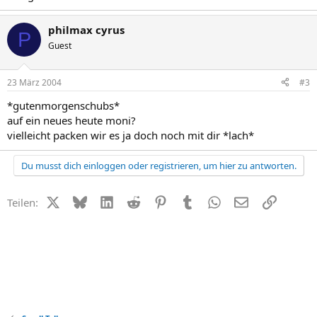
philmax cyrus
P
Guest
23 März 2004
#3
*gutenmorgenschubs*
auf ein neues heute moni?
vielleicht packen wir es ja doch noch mit dir *lach*
Du musst dich einloggen oder registrieren, um hier zu antworten.
X (Twitter)
Bluesky
LinkedIn
Reddit
Pinterest
Tumblr
WhatsApp
E-Mail
Link
Teilen: