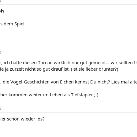
3
ph
us dem Spiel.
3
 ich hatte diesen Thread wirklich nur gut gemeint... wir sollten 
e ja zurzeit nicht so gut drauf ist. (ist sie lieber drunter?)
 die Vögel-Geschichten von Elchen kennst Du nicht? Lies mal alte
ber kommen weiter im Leben als Tiefstapler ;-)
3
hier schon wieder los?