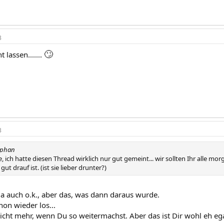
3
🙄
t lassen.......
3
ephan
 ich hatte diesen Thread wirklich nur gut gemeint... wir sollten Ihr alle mor
gut drauf ist. (ist sie lieber drunter?)
 ja auch o.k., aber das, was dann daraus wurde.
hon wieder los...
icht mehr, wenn Du so weitermachst. Aber das ist Dir wohl eh egal