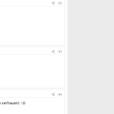
#2
#3
#4
h verhauen! :-D