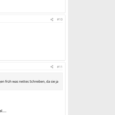
#10
#11
gen früh was nettes Schreiben, da sie ja
....