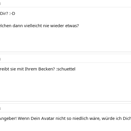
3
Dir? :-D
lchen dann vielleicht nie wieder etwas?
3
reibt sie mit Ihrem Becken? :schuettel
3
 Angeber! Wenn Dein Avatar nicht so niedlich wäre, würde ich Dic