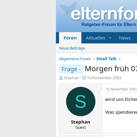
Foren
Aktuelles
News
Neue Beiträge
Allgemeine Foren
Small Talk
Morgen früh 0
Frage -
E
E
Stephan
16 November 2003
r
r
s
s
16 November 200
t
t
S
wird uns Elche
e
e
l
l
l
l
Was spendieren
e
t
Stephan
r
a
m
Guest