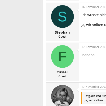
16 November 200
S
Ich wusste nic
Ja, wir sollten
Stephan
Guest
17 November 200
F
:nanana
fussel
Guest
17 November 200
Original von St
Ja, wir sollten 