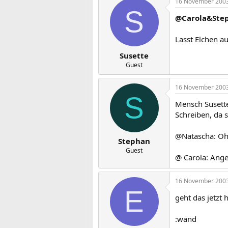
16 November 200
S
@Carola&Ste
Lasst Elchen a
Susette
Guest
16 November 200
S
Mensch Susette,
Schreiben, da si
@Natascha: Oh,
Stephan
Guest
@ Carola: Ange
16 November 200
E
geht das jetzt 
:wand