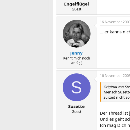
Engelflügel
Guest
16 November 200
....er kanns nich
Jenny
Kennt mich noch
wer? ;-)
16 November 200
S
Original von St
Mensch Susette,
zurzeit nicht so 
Susette
Guest
Der Thread ist
Und es geht sc
Ich mag Dich n