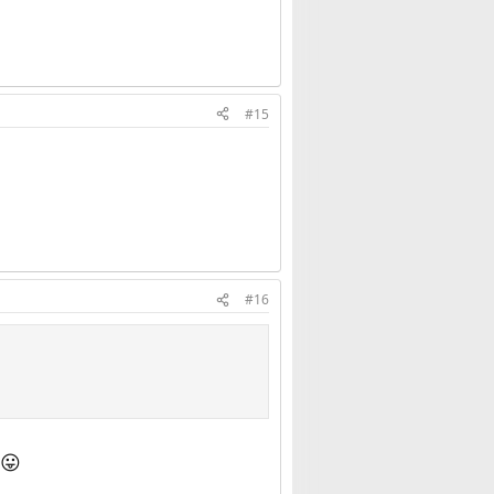
#15
#16
😛