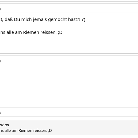
3
ht, daß Du mich jemals gemocht hast?! ?(
 uns alle am Riemen reissen. ;D
3
3
ephan
uns alle am Riemen reissen. ;D