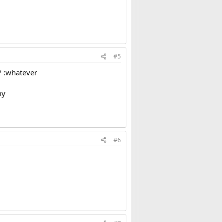
#5
? :whatever
hy
#6