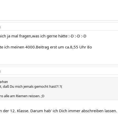
3
ich ja mal fragen,was ich gerne hätte :-D :-D :-D
te ich meinen 4000.Beitrag erst um ca.8,55 Uhr 8o
3
ephan
t, daß Du mich jemals gemocht hast?! ?(
uns alle am Riemen reissen. ;D
n der 12. Klasse. Darum hab' ich Dich immer abschreiben lassen.