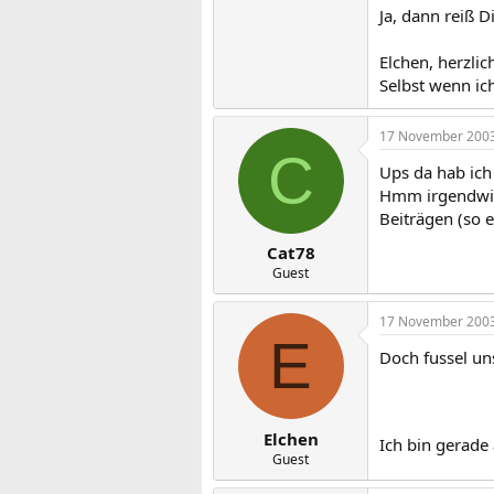
Ja, dann reiß D
Elchen, herzli
Selbst wenn ic
17 November 200
C
Ups da hab ich 
Hmm irgendwie 
Beiträgen (so e
Cat78
Guest
17 November 200
E
Doch fussel uns
Elchen
Ich bin gerade
Guest