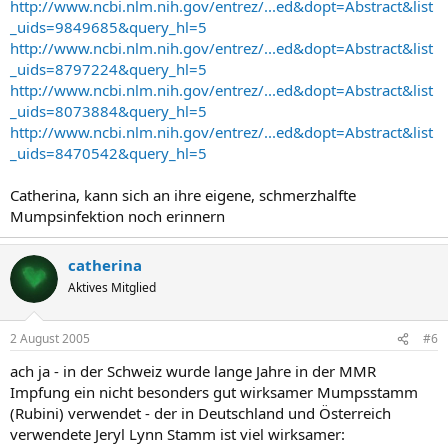
http://www.ncbi.nlm.nih.gov/entrez/...ed&dopt=Abstract&list
_uids=9849685&query_hl=5
http://www.ncbi.nlm.nih.gov/entrez/...ed&dopt=Abstract&list
_uids=8797224&query_hl=5
http://www.ncbi.nlm.nih.gov/entrez/...ed&dopt=Abstract&list
_uids=8073884&query_hl=5
http://www.ncbi.nlm.nih.gov/entrez/...ed&dopt=Abstract&list
_uids=8470542&query_hl=5
Catherina, kann sich an ihre eigene, schmerzhalfte
Mumpsinfektion noch erinnern
catherina
Aktives Mitglied
2 August 2005
#6
ach ja - in der Schweiz wurde lange Jahre in der MMR
Impfung ein nicht besonders gut wirksamer Mumpsstamm
(Rubini) verwendet - der in Deutschland und Österreich
verwendete Jeryl Lynn Stamm ist viel wirksamer: