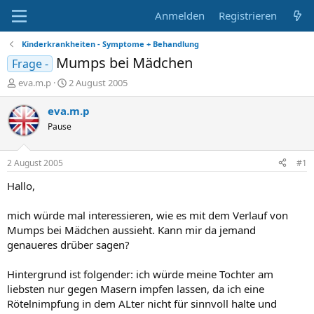
Anmelden
Registrieren
Kinderkrankheiten - Symptome + Behandlung
Mumps bei Mädchen
Frage -
E
E
eva.m.p
2 August 2005
r
r
s
s
eva.m.p
t
t
Pause
e
e
l
l
l
l
2 August 2005
#1
e
t
r
a
Hallo,
m
mich würde mal interessieren, wie es mit dem Verlauf von
Mumps bei Mädchen aussieht. Kann mir da jemand
genaueres drüber sagen?
Hintergrund ist folgender: ich würde meine Tochter am
liebsten nur gegen Masern impfen lassen, da ich eine
Rötelnimpfung in dem ALter nicht für sinnvoll halte und