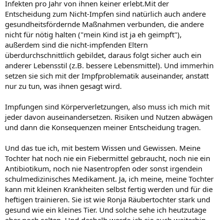
Infekten pro Jahr von ihnen keiner erlebt.Mit der
Entscheidung zum Nicht-Impfen sind natürlich auch andere
gesundheitsfördernde Maßnahmen verbunden, die andere
nicht für nötig halten ("mein Kind ist ja eh geimpft"),
außerdem sind die nicht-impfenden Eltern
überdurchschnittlich gebildet, daraus folgt sicher auch ein
anderer Lebensstil (z.B. bessere Lebensmittel). Und immerhin
setzen sie sich mit der Impfproblematik auseinander, anstatt
nur zu tun, was ihnen gesagt wird.
Impfungen sind Körperverletzungen, also muss ich mich mit
jeder davon auseinandersetzen. Risiken und Nutzen abwägen
und dann die Konsequenzen meiner Entscheidung tragen.
Und das tue ich, mit bestem Wissen und Gewissen. Meine
Tochter hat noch nie ein Fiebermittel gebraucht, noch nie ein
Antibiotikum, noch nie Nasentropfen oder sonst irgendein
schulmedizinisches Medikament. Ja, ich meine, meine Tochter
kann mit kleinen Krankheiten selbst fertig werden und für die
heftigen trainieren. Sie ist wie Ronja Räubertochter stark und
gesund wie ein kleines Tier. Und solche sehe ich heutzutage
eher noch selten. Und deshalb werde ich sie auch weiterhin