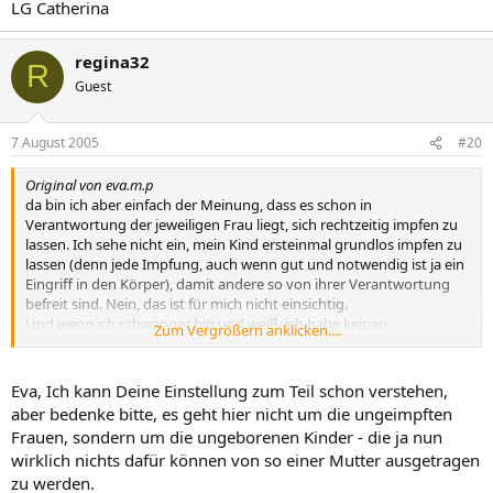
LG Catherina
regina32
R
Guest
7 August 2005
#20
Original von eva.m.p
da bin ich aber einfach der Meinung, dass es schon in
Verantwortung der jeweiligen Frau liegt, sich rechtzeitig impfen zu
lassen. Ich sehe nicht ein, mein Kind ersteinmal grundlos impfen zu
lassen (denn jede Impfung, auch wenn gut und notwendig ist ja ein
Eingriff in den Körper), damit andere so von ihrer Verantwortung
befreit sind. Nein, das ist für mich nicht einsichtig.
Und wenn ich schwanger bin und weiß, ich habe keinen
Zum Vergrößern anklicken....
ausreichenden Schutz gegen Röteln, dann versuche ich doch eben
auch, den driekten Kontakt mit so Kleinen zu meiden
(Krabbelgruppen etc)
Eva, Ich kann Deine Einstellung zum Teil schon verstehen,
.
aber bedenke bitte, es geht hier nicht um die ungeimpften
Frauen, sondern um die ungeborenen Kinder - die ja nun
wirklich nichts dafür können von so einer Mutter ausgetragen
zu werden.