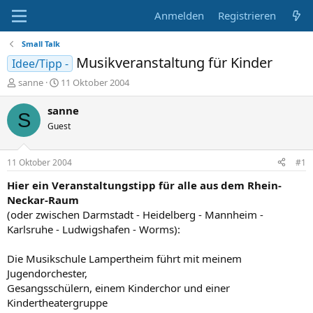
Anmelden
Registrieren
Small Talk
Musikveranstaltung für Kinder
Idee/Tipp -
E
E
sanne
11 Oktober 2004
r
r
s
s
sanne
S
t
t
Guest
e
e
l
l
l
l
11 Oktober 2004
#1
e
t
r
a
Hier ein Veranstaltungstipp für alle aus dem Rhein-
m
Neckar-Raum
(oder zwischen Darmstadt - Heidelberg - Mannheim -
Karlsruhe - Ludwigshafen - Worms):
Die Musikschule Lampertheim führt mit meinem
Jugendorchester,
Gesangsschülern, einem Kinderchor und einer
Kindertheatergruppe