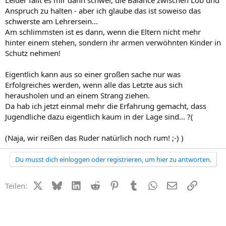
Leider fällt es mir dann schwer, die Balance zwischen Lob und
Anspruch zu halten - aber ich glaube das ist soweiso das
schwerste am Lehrersein...
Am schlimmsten ist es dann, wenn die Eltern nicht mehr
hinter einem stehen, sondern ihr armen verwöhnten Kinder in
Schutz nehmen!
Eigentlich kann aus so einer großen sache nur was
Erfolgreiches werden, wenn alle das Letzte aus sich
herausholen und an einem Strang ziehen.
Da hab ich jetzt einmal mehr die Erfahrung gemacht, dass
Jugendliche dazu eigentlich kaum in der Lage sind... ?(
(Naja, wir reißen das Ruder natürlich noch rum! ;-) )
Du musst dich einloggen oder registrieren, um hier zu antworten.
X (Twitter)
Bluesky
LinkedIn
Reddit
Pinterest
Tumblr
WhatsApp
E-Mail
Link
Teilen: